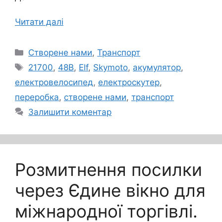
Читати далі
Категорії
Створене нами
,
Транспорт
Позначки
21700
,
48В
,
Elf
,
Skymoto
,
акумулятор
,
електровелосипед
,
електроскутер
,
переробка
,
створене нами
,
транспорт
Залишити коментар
Розмитнення посилки
через Єдине вікно для
міжнародної торгівлі.