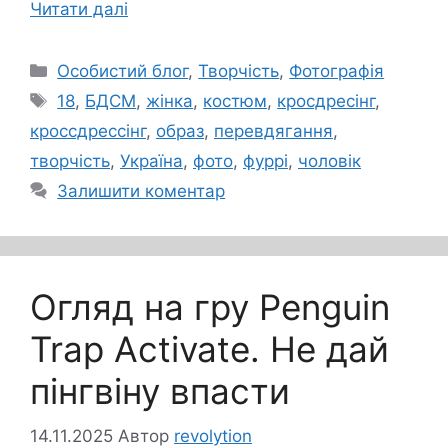
Читати далі
Категорії
Особистий блог
,
Творчість
,
Фотографія
Позначки
18
,
БДСМ
,
жінка
,
костюм
,
кросдресінг
,
кроссдрессінг
,
образ
,
перевдягання
,
творчість
,
Україна
,
фото
,
фуррі
,
чоловік
Залишити коментар
Огляд на гру Penguin
Trap Activate. Не дай
пінгвіну впасти
14.11.2025
Автор
revolytion