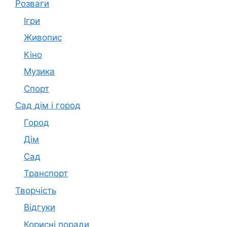
Розваги
Ігри
Живопис
Кіно
Музика
Спорт
Сад дім і город
Город
Дім
Сад
Транспорт
Творчість
Відгуки
Корисні поради