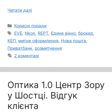
Читати далі
Категорії
Корисні поради
Позначки
EVE
,
Nkon
,
REPT
,
Єдине вікно
,
брокер
,
КЕП
,
митне оформлення
,
Нова пошта
,
Приватбанк
,
розмитнення
2 коментарі
Оптика 1.0 Центр Зору
у Шостці. Відгук
клієнта