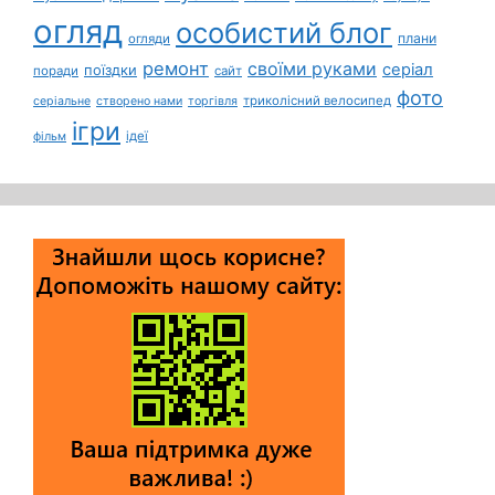
огляд
особистий блог
плани
огляди
ремонт
своїми руками
серіал
поїздки
поради
сайт
фото
триколісний велосипед
серіальне
створено нами
торгівля
ігри
ідеї
фільм