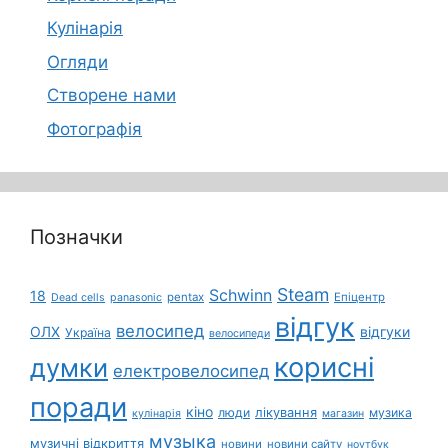
Кулінарія
Огляди
Створене нами
Фотографія
Позначки
Steam
Schwinn
18
pentax
Епіцентр
Dead cells
panasonic
відгук
велосипед
ОЛХ
відгуки
Україна
велосипеди
корисні
думки
електровелосипед
поради
кіно
лікування
люди
музика
кулінарія
магазин
музыка
музичні відкриття
новини
новини сайту
ноутбук