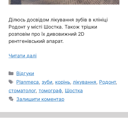
Ділюсь досвідом лікування зубів в клініці
Родонт у місті Шостка. Також трішки
розповім про їх дивовижний 2D
рентгенівський апарат.
Читати далі
Категорії
Відгуки
Позначки
Planmeca
,
зуби
,
корінь
,
лікування
,
Родонт
,
стоматолог
,
томограф
,
Шостка
Залишити коментар