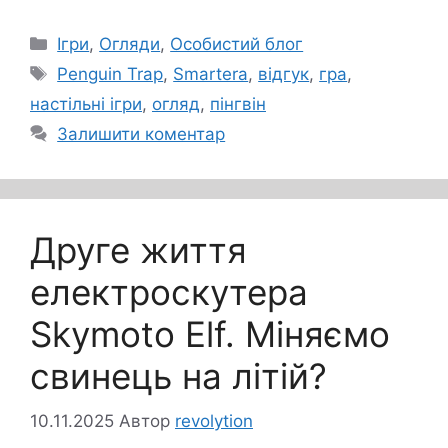
Категорії
Ігри
,
Огляди
,
Особистий блог
Позначки
Penguin Trap
,
Smartera
,
відгук
,
гра
,
настільні ігри
,
огляд
,
пінгвін
Залишити коментар
Друге життя
електроскутера
Skymoto Elf. Міняємо
свинець на літій?
10.11.2025
Автор
revolytion