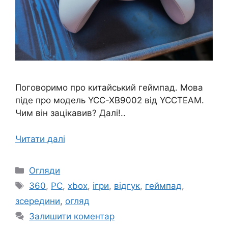
Поговоримо про китайський геймпад. Мова
піде про модель YCC-XB9002 від YCCTEAM.
Чим він зацікавив? Далі!..
Читати далі
Категорії
Огляди
Позначки
360
,
PC
,
xbox
,
ігри
,
відгук
,
геймпад
,
зсередини
,
огляд
Залишити коментар