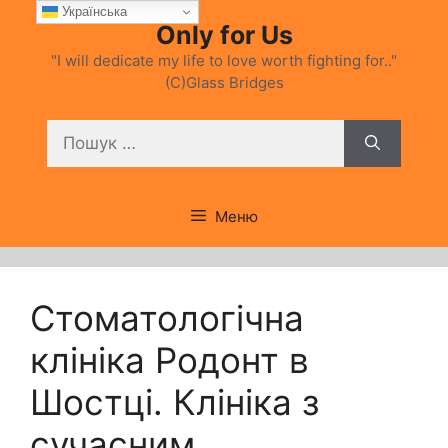
Перейти
Українська
Only for Us
до
вмісту
"I will dedicate my life to love worth fighting for.."
(C)Glass Bridges
Пошук:
Меню
Стоматологічна
клініка Родонт в
Шостці. Клініка з
сучасним