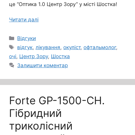
це “Оптика 1.0 Центр Зору” у місті Шостка!
Читати далі
Категорії
Відгуки
Позначки
відгук
,
лікування
,
окуліст
,
офтальмолог
,
очі
,
Центр Зору
,
Шостка
Залишити коментар
Forte GP-1500-CH.
Гібридний
триколісний