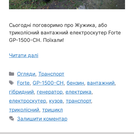
Сьогодні поговоримо про Жужика, або
триколісний вантажний електроскутер Forte
GP-1500-CH. Поїхали!
Читати далі
Категорії
Огляди
,
Транспорт
Позначки
Forte
,
GP-1500-CH
,
бензин
,
вантажний
,
гібридний
,
генератор
,
електрика
,
електроскутер
,
кузов
,
транспорт
,
триколісний
,
трицикл
Залишити коментар