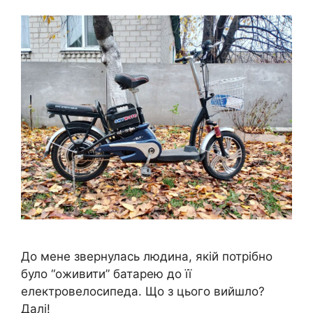
До мене звернулась людина, якій потрібно
було “оживити” батарею до її
електровелосипеда. Що з цього вийшло?
Далі!