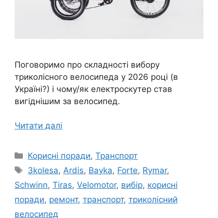
Поговоримо про складності вибору
триколісного велосипеда у 2026 році (в
Україні?) і чому/як електроскутер став
вигіднішим за велосипед.
Читати далі
Категорії
Корисні поради
,
Транспорт
Позначки
3kolesa
,
Ardis
,
Bayka
,
Forte
,
Rymar
,
Schwinn
,
Tiras
,
Velomotor
,
вибір
,
корисні
поради
,
ремонт
,
транспорт
,
триколісний
велосипед