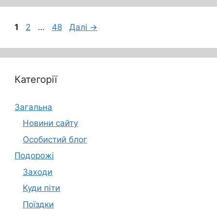
Сторінка
Сторінка
Сторінка
1
2
…
48
Далі
→
Категорії
Загальна
Новини сайту
Особистий блог
Подорожі
Заходи
Куди піти
Поїздки