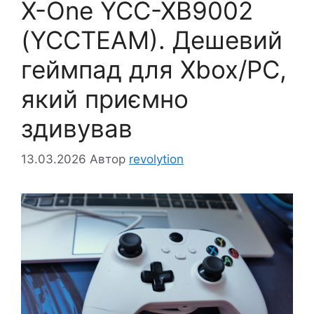
X-One YCC-XB9002
(YCCTEAM). Дешевий
геймпад для Xbox/PC,
який приємно
здивував
13.03.2026
Автор
revolytion