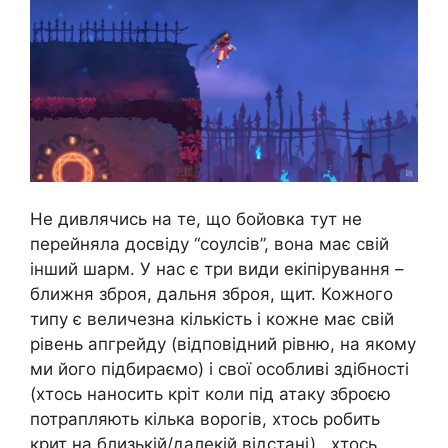
Не дивлячись на те, що бойовка тут не
перейняла досвіду “соулсів”, вона має свій
інший шарм. У нас є три види екіпірування –
ближня зброя, дальня зброя, щит. Кожного
типу є величезна кількість і кожне має свій
рівень апгрейду (відповідний рівню, на якому
ми його підбираємо) і свої особливі здібності
(хтось наносить кріт коли під атаку зброєю
потрапляють кілька ворогів, хтось робить
крит на близькій/далекій відстані) , хтось