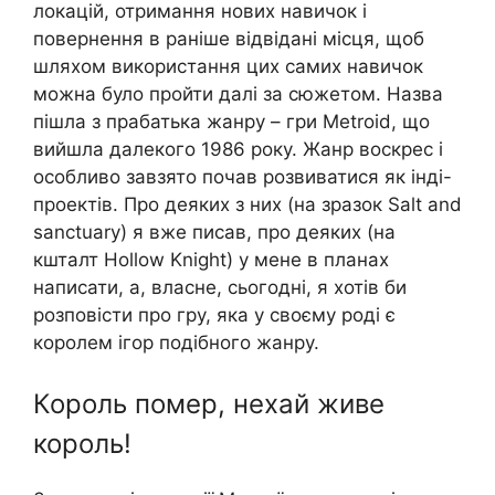
локацій, отримання нових навичок і
повернення в раніше відвідані місця, щоб
шляхом використання цих самих навичок
можна було пройти далі за сюжетом. Назва
пішла з прабатька жанру – гри Metroid, що
вийшла далекого 1986 року. Жанр воскрес і
особливо завзято почав розвиватися як інді-
проектів. Про деяких з них (на зразок Salt and
sanctuary) я вже писав, про деяких (на
кшталт Hollow Knight) у мене в планах
написати, а, власне, сьогодні, я хотів би
розповісти про гру, яка у своєму роді є
королем ігор подібного жанру.
Король помер, нехай живе
король!