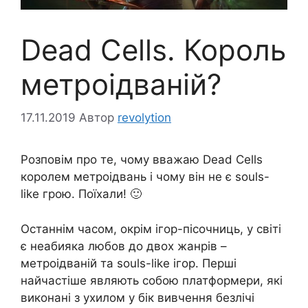
Dead Cells. Король
метроідваній?
17.11.2019
Автор
revolytion
Розповім про те, чому вважаю Dead Cells
королем метроідвань і чому він не є souls-
like грою. Поїхали! 🙂
Останнім часом, окрім ігор-пісочниць, у світі
є неабияка любов до двох жанрів –
метроідваній та souls-like ігор. Перші
найчастіше являють собою платформери, які
виконані з ухилом у бік вивчення безлічі