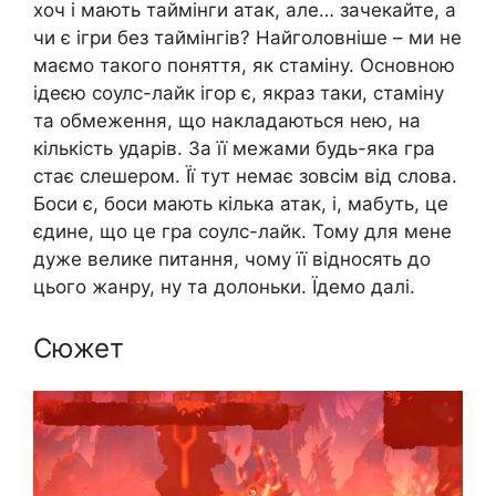
хоч і мають таймінги атак, але… зачекайте, а
чи є ігри без таймінгів? Найголовніше – ми не
маємо такого поняття, як стаміну. Основною
ідеєю соулс-лайк ігор є, якраз таки, стаміну
та обмеження, що накладаються нею, на
кількість ударів. За її межами будь-яка гра
стає слешером. Її тут немає зовсім від слова.
Боси є, боси мають кілька атак, і, мабуть, це
єдине, що це гра соулс-лайк. Тому для мене
дуже велике питання, чому її відносять до
цього жанру, ну та долоньки. Їдемо далі.
Сюжет