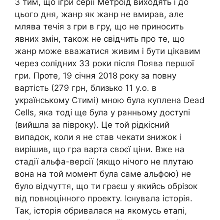
З тим, що ігри серії Метроїд виходять і до
цього дня, жанр як жанр не вмирав, але
млява течія з гри в гру, що не приносить
явних змін, також не свідчить про те, що
жанр може вважатися живим і бути цікавим
через солідних 33 роки після Поява першої
гри. Проте, 19 січня 2018 року за повну
вартість (279 грн, близько 11 у.о. в
українському Стимі) мною була куплена Dead
Cells, яка тоді ще була у ранньому доступі
(вийшла за півроку). Це той рідкісний
випадок, коли я не став чекати знижок і
вирішив, що гра варта своєї ціни. Вже на
стадії альфа-версії (якщо нічого не плутаю
вона на той момент була саме альфою) не
було відчуття, що ти граєш у якийсь обрізок
від повноцінного проекту. Існувала історія.
Так, історія обривалася на якомусь етапі,