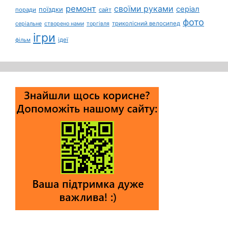
ремонт
своїми руками
серіал
поїздки
поради
сайт
фото
триколісний велосипед
серіальне
створено нами
торгівля
ігри
ідеї
фільм