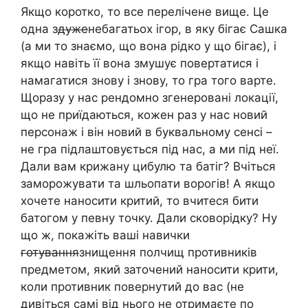
Якщо коротко, то все перелічене вище. Це
одна з
дуже
небагатьох ігор, в яку бігає Сашка
(а ми то знаємо, що вона рідко у що бігає), і
якщо навіть її вона змушує повертатися і
намагатися знову і знову, то гра того варте.
Щоразу у нас рендомно згенеровані локації,
що не приїдаються, кожен раз у нас новий
персонаж і він новий в буквальному сенсі –
не гра підлаштовується під нас, а ми під неї.
Дали вам крижану цибулю та батіг? Вчіться
заморожувати та шльопати ворогів! А якщо
хочете наносити критий, то вчитеся бити
батогом у певну точку. Дали сковорідку? Ну
що ж, покажіть ваші навички
готування
знищення полчищ противників
предметом, який заточений наносити крити,
коли противник повернутий до вас (не
дивіться самі від нього не отримаєте по