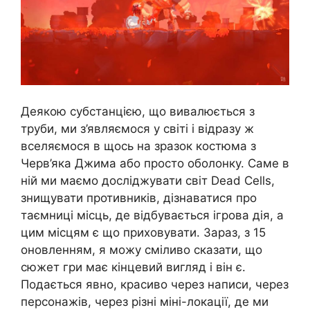
Деякою субстанцією, що вивалюється з
труби, ми з’являємося у світі і відразу ж
вселяємося в щось на зразок костюма з
Черв’яка Джима або просто оболонку. Саме в
ній ми маємо досліджувати світ Dead Cells,
знищувати противників, дізнаватися про
таємниці місць, де відбувається ігрова дія, а
цим місцям є що приховувати. Зараз, з 15
оновленням, я можу сміливо сказати, що
сюжет гри має кінцевий вигляд і він є.
Подається явно, красиво через написи, через
персонажів, через різні міні-локації, де ми