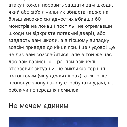
атаку і кожен норовить завдати вам шкоди,
який або зіб’є лічильник вбивств (адже на
більш високих складностях вбивши 60
монстрів на локації поспіль і не отримавши
шкоди ви відкриєте потаємні двері), або
завдасть вам шкоди, а в гіршому випадку і
зовсім приведе до кінця гри. І це чудово! Це
не дає вам розслабитися, але в той же час
дає вам гармонію. Гра, при всій купі
стресових ситуацій, не викликає горіння
п’ятої точки (як у деяких іграх), а скоріше
пропонує знову і знову спробувати удачі, не
роблячи попередніх помилок.
Не мечем єдиним