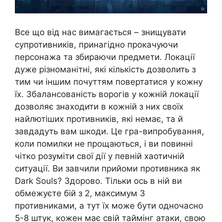
Все що від нас вимагається – знищувати
супротивників, принагідно прокачуючи
персонажа та збираючи предмети. Локації
дуже різноманітні, які кількість дозволить з
тим чи іншим почуттям повертатися у кожну
їх. Збалансованість ворогів у кожній локації
дозволяє знаходити в кожній з них своїх
найлютіших противників, які немає, та й
завдадуть вам шкоди. Це гра-випробування,
коли помилки не прощаються, і ви повинні
чітко розуміти свої дії у певній хаотичній
ситуації. Ви завчили прийоми противника як
Dark Souls? Здорово. Тільки ось в ній ви
обмежуєте бій з 2, максимум 3
противниками, а тут їх може бути одночасно
5-8 штук, кожен має свій таймінг атаки, свою