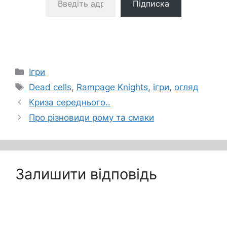
Підписка
Категорії
Ігри
Позначки
Dead cells
,
Rampage Knights
,
ігри
,
огляд
Криза середнього..
Про різновиди рому та смаки
Залишити відповідь