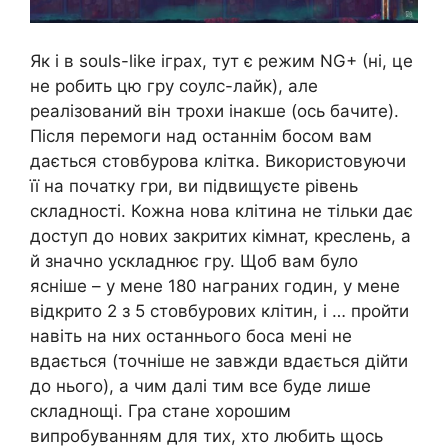
Як і в souls-like іграх, тут є режим NG+ (ні, це
не робить цю гру соулс-лайк), але
реалізований він трохи інакше (ось бачите).
Після перемоги над останнім босом вам
дається стовбурова клітка. Використовуючи
її на початку гри, ви підвищуєте рівень
складності. Кожна нова клітина не тільки дає
доступ до нових закритих кімнат, креслень, а
й значно ускладнює гру. Щоб вам було
ясніше – у мене 180 награних годин, у мене
відкрито 2 з 5 стовбурових клітин, і … пройти
навіть на них останнього боса мені не
вдається (точніше не завжди вдається дійти
до нього), а чим далі тим все буде лише
складнощі. Гра стане хорошим
випробуванням для тих, хто любить щось