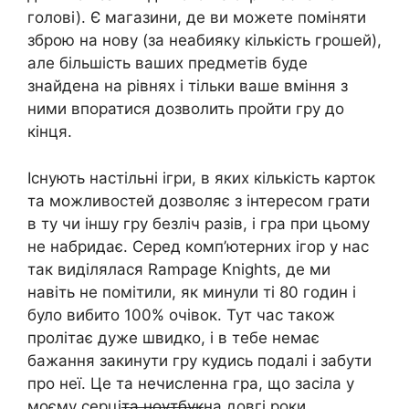
голові). Є магазини, де ви можете поміняти
зброю на нову (за неабияку кількість грошей),
але більшість ваших предметів буде
знайдена на рівнях і тільки ваше вміння з
ними впоратися дозволить пройти гру до
кінця.
Існують настільні ігри, в яких кількість карток
та можливостей дозволяє з інтересом грати
в ту чи іншу гру безліч разів, і гра при цьому
не набридає. Серед комп’ютерних ігор у нас
так виділялася Rampage Knights, де ми
навіть не помітили, як минули ті 80 годин і
було вибито 100% очівок. Тут час також
пролітає дуже швидко, і в тебе немає
бажання закинути гру кудись подалі і забути
про неї. Це та нечисленна гра, що засіла у
моєму серці
та ноутбук
на довгі роки.