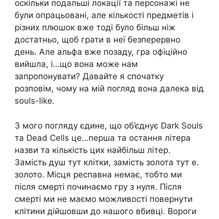
оскільки подальші локації та персонажі не
були опрацьовані, але кількості предметів і
різних плюшок вже тоді було більш ніж
достатньо, щоб грати в неї безперервно
день. Але альфа вже позаду, гра офіційно
вийшла, і…що вона може нам
запропонувати? Давайте я спочатку
розповім, чому на мій погляд вона далека від
souls-like.
З мого погляду єдине, що об’єднує Dark Souls
та Dead Cells це…перша та остання літера
назви та кількість цих найбільш літер.
Замість душ тут клітки, замість золота тут е.
золото. Місця респавна немає, тобто ми
після смерті починаємо гру з нуля. Після
смерті ми не маємо можливості повернути
клітини дійшовши до нашого вбивці. Вороги