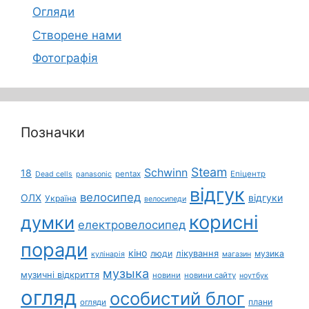
Огляди
Створене нами
Фотографія
Позначки
Steam
Schwinn
18
pentax
Епіцентр
Dead cells
panasonic
відгук
велосипед
ОЛХ
відгуки
Україна
велосипеди
корисні
думки
електровелосипед
поради
кіно
лікування
люди
музика
кулінарія
магазин
музыка
музичні відкриття
новини
новини сайту
ноутбук
огляд
особистий блог
плани
огляди