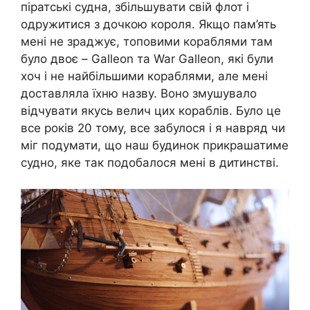
піратські судна, збільшувати свій флот і
одружитися з дочкою короля. Якщо пам’ять
мені не зраджує, топовими кораблями там
було двоє – Galleon та War Galleon, які були
хоч і не найбільшими кораблями, але мені
доставляла їхню назву. Воно змушувало
відчувати якусь велич цих кораблів. Було це
все років 20 тому, все забулося і я навряд чи
міг подумати, що наш будинок прикрашатиме
судно, яке так подобалося мені в дитинстві.