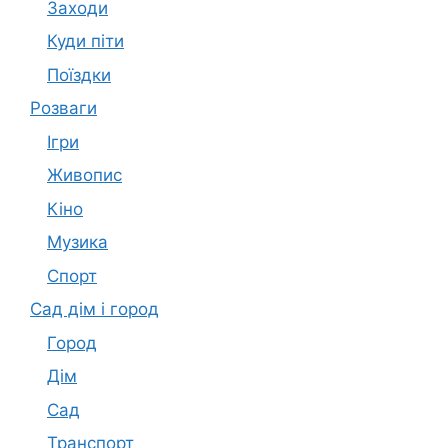
Заходи
Куди піти
Поїздки
Розваги
Ігри
Живопис
Кіно
Музика
Спорт
Сад дім і город
Город
Дім
Сад
Транспорт