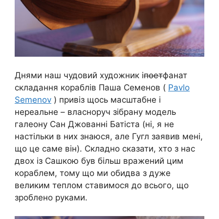
Днями наш чудовий художник і
поет
фанат
складання кораблів Паша Семенов (
Pavlo
Semenov
) привіз щось масштабне і
нереальне – власноруч зібрану модель
галеону Сан Джованні Батіста (ні, я не
настільки в них знаюся, але Гугл заявив мені,
що це саме він). Складно сказати, хто з нас
двох із Сашкою був більш вражений цим
кораблем, тому що ми обидва з дуже
великим теплом ставимося до всього, що
зроблено руками.