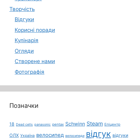
Творчість
Відгуки
Корисні поради
Кулінарія
Огляди
Створене нами
Фотографія
Позначки
Steam
Schwinn
18
pentax
Епіцентр
Dead cells
panasonic
відгук
велосипед
ОЛХ
відгуки
Україна
велосипеди