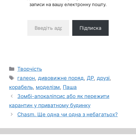
записи на вашу електронну пошту.
Введіть адресу електронної пошти…
Підписка
Категорії
Творчість
Позначки
галеон
,
дивовижне поряд
,
ДР
,
друзі
,
корабель
,
моделізм
,
Паша
Зомбі-апокаліпсис або як пережити
карантин у приватному будинку
Chasm. Ще одна чи одна з небагатьох?