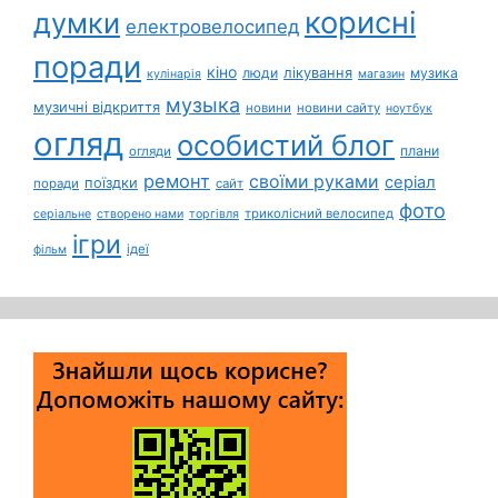
корисні
думки
електровелосипед
поради
кіно
лікування
люди
музика
кулінарія
магазин
музыка
музичні відкриття
новини
новини сайту
ноутбук
огляд
особистий блог
плани
огляди
ремонт
своїми руками
серіал
поїздки
поради
сайт
фото
триколісний велосипед
серіальне
створено нами
торгівля
ігри
ідеї
фільм