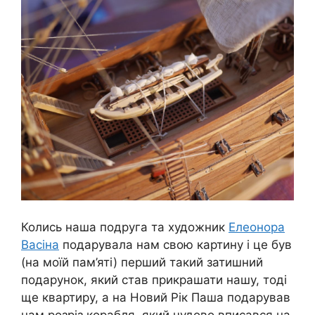
Колись наша подруга та художник
Елеонора
Васіна
подарувала нам свою картину і це був
(на моїй пам’яті) перший такий затишний
подарунок, який став прикрашати нашу, тоді
ще квартиру, а на Новий Рік Паша подарував
нам розріз корабля, який чудово вписався на