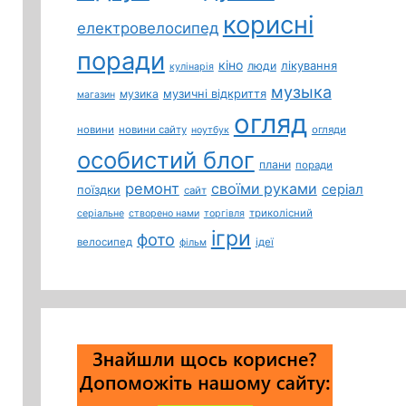
корисні
електровелосипед
поради
кіно
лікування
люди
кулінарія
музыка
музичні відкриття
музика
магазин
огляд
новини
новини сайту
огляди
ноутбук
особистий блог
плани
поради
ремонт
своїми руками
серіал
поїздки
сайт
триколісний
серіальне
створено нами
торгівля
ігри
фото
велосипед
ідеї
фільм