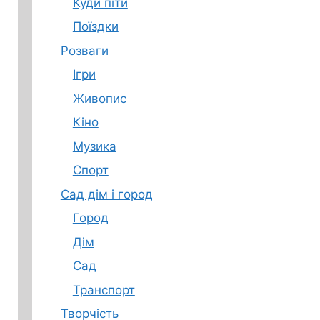
Куди піти
Поїздки
Розваги
Ігри
Живопис
Кіно
Музика
Спорт
Сад дім і город
Город
Дім
Сад
Транспорт
Творчість