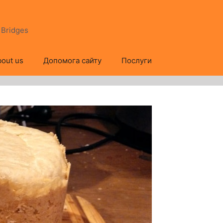
s Bridges
out us
Допомога сайту
Послуги