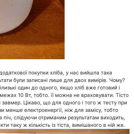
 додаткової покупки хліба, у нас вийшла така
льтати були записані лише для двох вимірів. Чому?
лизькі один до одного, якщо хліб вже готовий і
межах 10 Вт, тобто. її можна не враховувати. Тісто
 завмер. Цікаво, що для одного і того ж тесту при
зи менше електроенергії, ніж для замісу, тобто
на піч, слідуючи отриманим результатам виходить,
кти таку ж кількість із тіста, вимішаного в ній же.