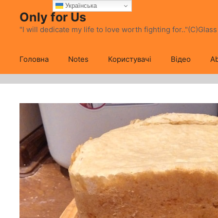
Перейти
Українська
Only for Us
до
вмісту
"I will dedicate my life to love worth fighting for.."(C)Glas
Головна
Notes
Користувачі
Відео
Ab