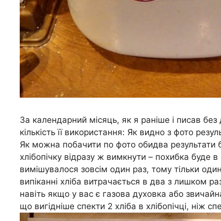
За календарний місяць, як я раніше і писав без
кількість її використання: Як видно з фото резу
Як можна побачити по фото обидва результати б
хлібопічку відразу ж вимкнути – похибка буде в 
вимішувалося зовсім один раз, тому тільки один
випіканні хліба витрачається в два з лишком ра
навіть якщо у вас є газова духовка або звичай
що вигідніше спекти 2 хліба в хлібопічці, ніж спе