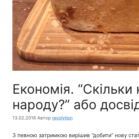
Економія. “Скільки 
народу?” або досві
13.02.2016
Автор
revolytion
З певною затримкою вирішив “добити” нову стат