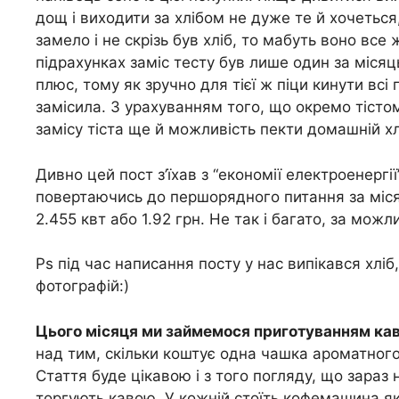
дощ і виходити за хлібом не дуже те й хочеться
замело і не скрізь був хліб, то мабуть воно все
підрахунках заміс тесту був лише один за місяц
плюс, тому як зручно для тієї ж піци кинути всі
замісила. З урахуванням того, що окремо тістом
замісу тіста ще й можливість пекти домашній хлі
Дивно цей пост з’їхав з “економії електроенергії
повертаючись до першорядного питання за міся
2.455 квт або 1.92 грн. Не так і багато, за можл
Ps під час написання посту у нас випікався хлі
фотографій:)
Цього місяця ми займемося приготуванням ка
над тим, скільки коштує одна чашка ароматног
Стаття буде цікавою і з того погляду, що зараз
торгують кавою. У кожній стоїть кофемашина як