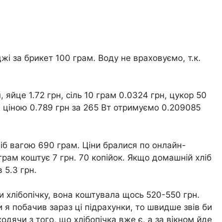
джі за брикет 100 грам. Воду не враховуємо, т.к.
, яйце 1.72 грн, сіль 10 грам 0.0324 грн, цукор 50
а ціною 0.789 грн за 265 Вт отримуємо 0.209085
хліб вагою 690 грам. Ціни бралися по онлайн-
 грам коштує 7 грн. 70 копійок. Якщо домашній хліб
 5.3 грн.
и хлібопічку, вона коштувала щось 520-550 грн.
и я побачив зараз ці підрахунки, то швидше звів би
ходячи з того, що хлібопічка вже є, а за вікном йде