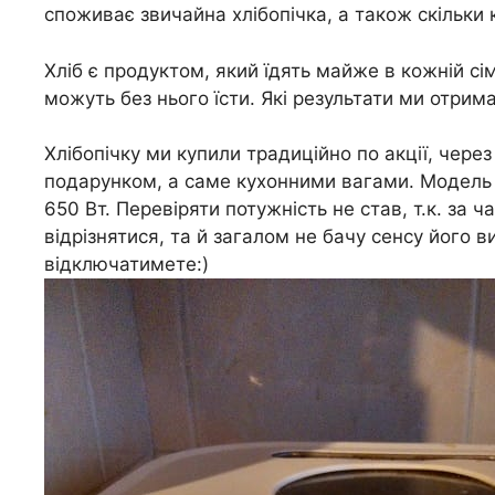
споживає звичайна хлібопічка, а також скільки 
Хліб є продуктом, який їдять майже в кожній сім’
можуть без нього їсти. Які результати ми отрима
Хлібопічку ми купили традиційно по акції, через 
подарунком, а саме кухонними вагами. Модель Sa
650 Вт. Перевіряти потужність не став, т.к. з
відрізнятися, та й загалом не бачу сенсу його 
відключатимете:)