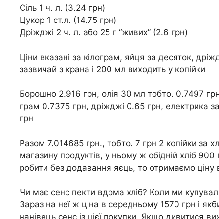
Сіль 1 ч. л. (3.24 грн)
Цукор 1 ст.л. (14.75 грн)
Дріжджі 2 ч. л. або 25 г “живих” (2.6 грн)
Ціни вказані за кілограм, яйця за десяток, дріж
зазвичай з крана і 200 мл виходить у копійки
Борошно 2.916 грн, олія 30 мл тобто. 0.7497 грн
грам 0.7375 грн, дріжджі 0.65 грн, електрика з
грн
Разом 7.014685 грн., тобто. 7 грн 2 копійки за 
магазину продуктів, у ньому ж обідній хліб 900
робити без додавання яєць, то отримаємо ціну в
Чи має сенс пекти вдома хліб? Коли ми купувал
Зараз на неї ж ціна в середньому 1570 грн і якб
нанівець сенс із цієї покупки. Якщо дивитися ви