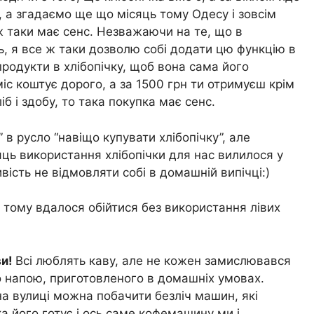
, а згадаємо ще що місяць тому Одесу і зовсім
 ж таки має сенс. Незважаючи на те, що в
ь, я все ж таки дозволю собі додати цю функцію в
 продукти в хлібопічку, щоб вона сама його
іс коштує дорого, а за 1500 грн ти отримуєш крім
б і здобу, то така покупка має сенс.
” в русло “навіщо купувати хлібопічку”, але
ць використання хлібопічки для нас вилилося у
ивість не відмовляти собі в домашній випічці:)
б, тому вдалося обійтися без використання лівих
ви!
Всі люблять каву, але не кожен замислювався
о напою, приготовленого в домашніх умовах.
 на вулиці можна побачити безліч машин, які
а його готує і ось саме кофемашину ми і