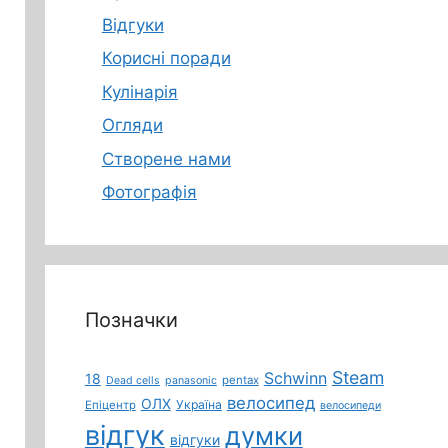
Відгуки
Корисні поради
Кулінарія
Огляди
Створене нами
Фотографія
Позначки
Steam
Schwinn
18
pentax
Dead cells
panasonic
велосипед
ОЛХ
Україна
Епіцентр
велосипеди
відгук
думки
відгуки