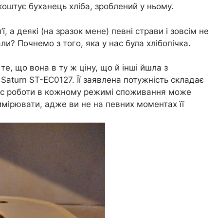
коштує буханець хліба, зроблений у ньому.
ї, а деякі (на зразок мене) певні страви і зовсім не
ли? Почнемо з того, яка у нас була хлібопічка.
те, що вона в ту ж ціну, що й інші йшла з
turn ST-EC0127. Її заявлена ​​потужність складає
а час роботи в кожному режимі споживання може
вимірювати, адже ви не на певних моментах її