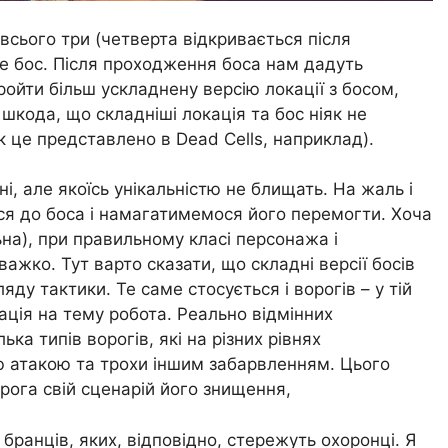
х всього три (четверта відкривається після
іне бос. Після проходження боса нам дадуть
ойти більш ускладнену версію локації з босом,
шкода, що складніші локація та бос ніяк не
 це представлено в Dead Cells, наприклад).
ні, але якоїсь унікальністю не блищать. На жаль і
ся до боса і намагатимемося його перемогти. Хоча
ьна), при правильному класі персонажа і
ажко. Тут варто сказати, що складні версії босів
ду тактики. Те саме стосується і ворогів – у тій
іація на тему робота. Реально відмінних
лька типів ворогів, які на різних рівнях
ю атакою та трохи іншим забарвленням. Цього
рога свій сценарій його знищення,
бранців, яких, відповідно, стережуть охоронці. Я