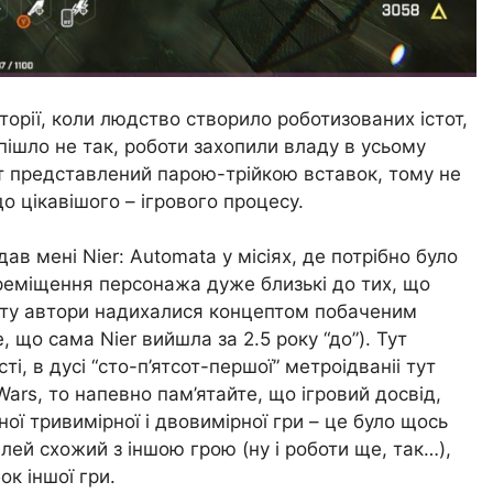
орії, коли людство створило роботизованих істот,
пішло не так, роботи захопили владу в усьому
ет представлений парою-трійкою вставок, тому не
 цікавішого – ігрового процесу.
ав мені Nier: Automata у місіях, де потрібно було
переміщення персонажа дуже близькі до тих, що
екту автори надихалися концептом побаченим
 що сама Nier вийшла за 2.5 року “до”). Тут
і, в дусі “сто-п’ятсот-першої” метроідваніі тут
ars, то напевно пам’ятайте, що ігровий досвід,
ної тривимірної і двовимірної гри – це було щось
плей схожий з іншою грою (ну і роботи ще, так…),
к іншої гри.