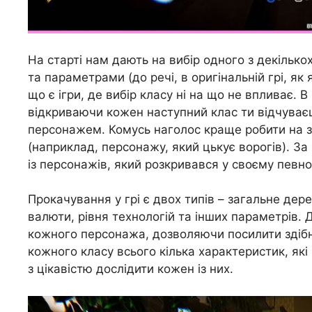
На старті нам дають на вибір одного з декілько
та параметрами (до речі, в оригінальній грі, як 
що є ігри, де вибір класу ні на що не впливає. 
відкриваючи кожен наступний клас ти відчуваєш
персонажем. Комусь наголос краще робити на зд
(наприклад, персонажу, який цькує ворогів). З
із персонажів, який розкривався у своєму певно
Прокачування у грі є двох типів – загальне дер
валюти, рівня технологій та інших параметрів.
кожного персонажа, дозволяючи посилити здібно
кожного класу всього кілька характеристик, як
з цікавістю дослідити кожен із них.