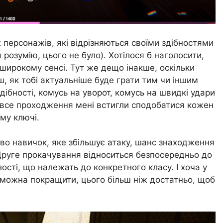
х персонажів, які відрізняються своїми здібностями
я розумію, цього не було). Хотілося б наголосити,
В широкому сенсі. Тут же дещо інакше, оскільки
, як тобі актуальніше буде грати тим чи іншим
ібності, комусь на уворот, комусь на швидкі удари
а все проходження мені встигли сподобатися кожен
му ключі.
ево навичок, яке збільшує атаку, шанс знаходження
 Друге прокачування відноситься безпосередньо до
сті, що належать до конкретного класу. І хоча у
і можна покращити, цього більш ніж достатньо, щоб