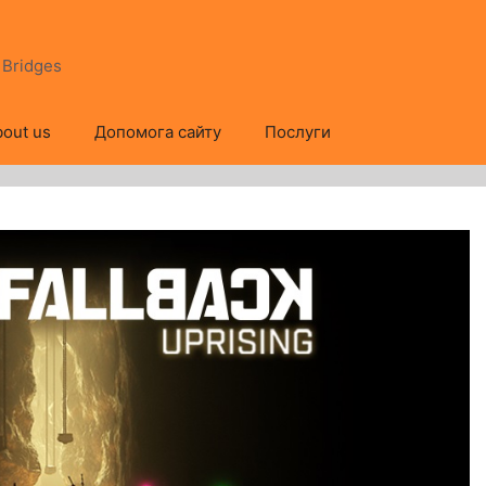
s Bridges
out us
Допомога сайту
Послуги