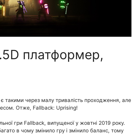
 2.5D платформер,
 є такими через малу тривалість проходження, але
сом. Отже, Fallback: Uprising!
льної гри Fallback, випущеної у жовтні 2019 року.
агато в чому змінило гру і змінило баланс, тому