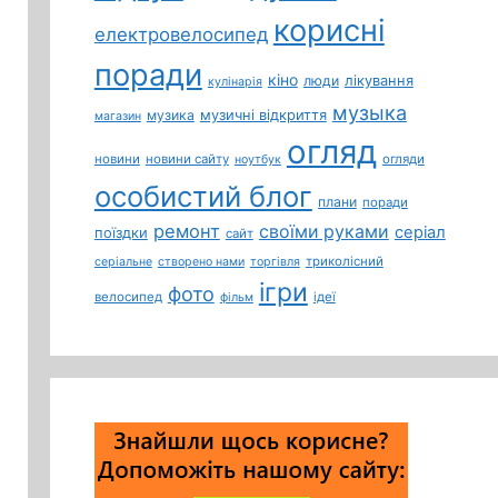
корисні
електровелосипед
поради
кіно
лікування
люди
кулінарія
музыка
музичні відкриття
музика
магазин
огляд
новини
новини сайту
огляди
ноутбук
особистий блог
плани
поради
ремонт
своїми руками
серіал
поїздки
сайт
триколісний
серіальне
створено нами
торгівля
ігри
фото
велосипед
ідеї
фільм