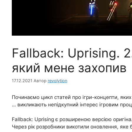
Fallback: Uprising.
який мене захопив
17.12.2021
Автор
revolytion
Починаємо цикл статей про ігри-концепти, яких
… викликають непідкупний інтерес ігровим проце
Fallback: Uprising є розширеною версією оригіна
Через рік розробники викотили оновлення, яке б