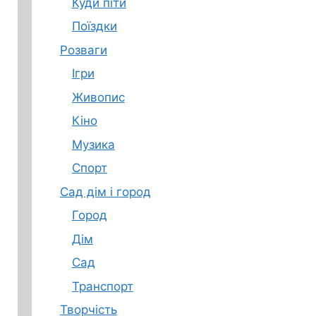
Куди піти
Поїздки
Розваги
Ігри
Живопис
Кіно
Музика
Спорт
Сад дім і город
Город
Дім
Сад
Транспорт
Творчість