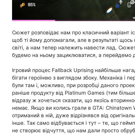
Сюжет розповідає нам про класичний варіант іст
щоб ті йому допомагали, але в результаті щось 
світі, а нам тепер належить навести лад. Сюж
будемо на ньому зациклюватися, а перейдемо до
Ігровий процес Fallback Uprising найбільше нагад
бігати героїнею з виглядом збоку. Механіка і 
були там і, можливо, при розробці даного про
раніше продукту від Platinum Games (тим більше,
відразу ж хочеться сказати, що якоїсь вторинност
немає. Якщо ви колись грали в GTA: Chinatown W
отриманий в ній, дуже відрізнявся від оригіналь
інше. Так само відбувається і тут – те, що гейм
не створює відчуття, що нам дали просто обрубо