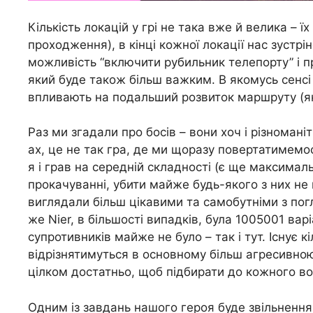
Кількість локацій у грі не така вже й велика – ї
проходження), в кінці кожної локації нас зустр
можливість “включити рубильник телепорту” і пр
який буде також більш важким. В якомусь сенсі 
впливають на подальший розвиток маршруту (як
Раз ми згадали про босів – вони хоч і різноманіт
ах, це не так гра, де ми щоразу повертатимемо
я і грав на середній складності (є ще максимал
прокачуванні, убити майже будь-якого з них не в
виглядали більш цікавими та самобутніми з погля
же Nier, в більшості випадків, була 1005001 вар
супротивників майже не було – так і тут. Існує кі
відрізнятимуться в основному більш агресивно
цілком достатньо, щоб підбирати до кожного во
Одним із завдань нашого героя буде звільнення 