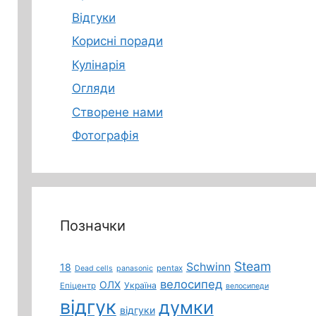
Відгуки
Корисні поради
Кулінарія
Огляди
Створене нами
Фотографія
Позначки
Steam
Schwinn
18
pentax
Dead cells
panasonic
велосипед
ОЛХ
Україна
Епіцентр
велосипеди
відгук
думки
відгуки