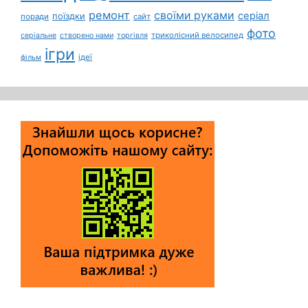
ремонт
своїми руками
серіал
поїздки
поради
сайт
фото
триколісний велосипед
серіальне
створено нами
торгівля
ігри
ідеї
фільм