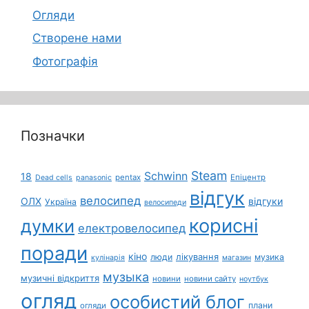
Огляди
Створене нами
Фотографія
Позначки
Steam
Schwinn
18
pentax
Епіцентр
Dead cells
panasonic
відгук
велосипед
ОЛХ
відгуки
Україна
велосипеди
корисні
думки
електровелосипед
поради
кіно
лікування
люди
музика
кулінарія
магазин
музыка
музичні відкриття
новини
новини сайту
ноутбук
огляд
особистий блог
плани
огляди