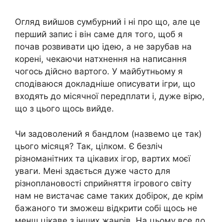
Огляд вийшов сумбурний і ні про що, але це
перший запис і він саме для того, щоб я
почав розвивати цю ідею, а не зарубав на
корені, чекаючи натхнення на написання
чогось дійсно вартого. У майбутньому я
сподіваюся докладніше описувати ігри, що
входять до місячної передплати і, дуже вірю,
що з цього щось вийде.
Чи задоволений я бандлом (назвемо це так)
цього місяця? Так, цілком. Є безліч
різноманітних та цікавих ігор, вартих моєї
уваги. Мені здається дуже часто для
різноплановості сприйняття ігрового світу
нам не вистачає саме таких добірок, де крім
бажаного ти зможеш відкрити собі щось не
менш цікаве з інших жанрів. На цьому все до