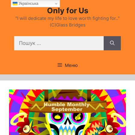
Перейти
Українська
Only for Us
до
вмісту
"I will dedicate my life to love worth fighting for.."
(C)Glass Bridges
Пошук:
Меню