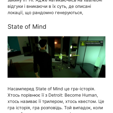
відгуки і вникаючи в їх суть, де описані
локації, що рандомно генеруються,
State of Mind
Насамперед State of Mind це гра-історія.
Хтось порівнює її з Detroit: Become Human,
хтось називає її трилером, хтось квестом. Це
гра історія, гра розповідь. Той випадок, коли