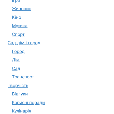
Ігри
Живопис
Кіно
Музика
Спорт
Сад дім і город
Город
Дім
Сад
Транспорт
Творчість
Відгуки
Корисні поради
Кулінарія