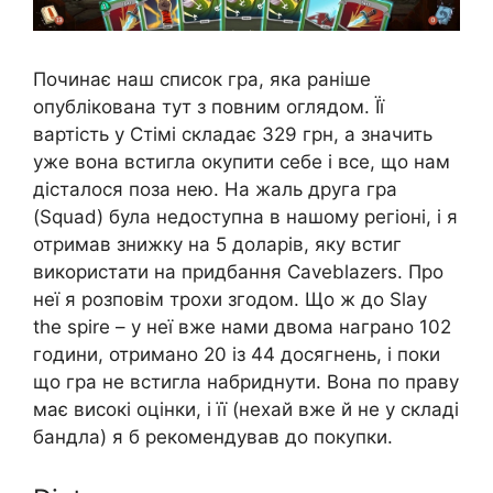
Починає наш список гра, яка раніше
опублікована тут з повним оглядом. Її
вартість у Стімі складає 329 грн, а значить
уже вона встигла окупити себе і все, що нам
дісталося поза нею. На жаль друга гра
(Squad) була недоступна в нашому регіоні, і я
отримав знижку на 5 доларів, яку встиг
використати на придбання Caveblazers. Про
неї я розповім трохи згодом. Що ж до Slay
the spire – у неї вже нами двома награно 102
години, отримано 20 із 44 досягнень, і поки
що гра не встигла набриднути. Вона по праву
має високі оцінки, і її (нехай вже й не у складі
бандла) я б рекомендував до покупки.