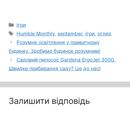
Категорії
Ігри
Позначки
Humble Monthly
,
september
,
ігри
,
огляд
Розумне освітлення у приватному
будинку. Зробимо будинок розумним!
Садовий пилосос Gardena ErgoJet 3000.
Швидке прибирання саду? Це до нас!
Залишити відповідь