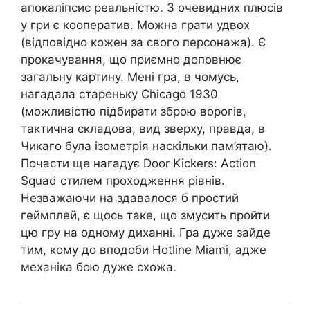
апокаліпсис реальністю. З очевидних плюсів
у гри є кооператив. Можна грати удвох
(відповідно кожен за свого персонажа). Є
прокачування, що приємно доповнює
загальну картину. Мені гра, в чомусь,
нагадала стареньку Chiсago 1930
(можливістю підбирати зброю ворогів,
тактична складова, вид зверху, правда, в
Чикаго була ізометрія наскільки пам’ятаю).
Почасти ще нагадує Door Kickers: Action
Squad стилем проходження рівнів.
Незважаючи на здавалося б простий
геймплей, є щось таке, що змусить пройти
цю гру на одному диханні. Гра дуже зайде
тим, кому до вподоби Hotline Miami, адже
механіка бою дуже схожа.