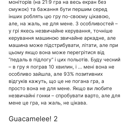
моніторів (на 21:9 гра на весь екран без
смужок) та бажання бути першим серед
інших роблять цю гру по-своєму цікавою,
але, на жаль, не для мене. З особливостей –
у грі якесь незвичайне керування, точніше
керування машиною звичайне аркадне, але
машина може підстрибувати, літати, але при
цьому якщо вона може перегрітися від
“педаль в підлогу” і цих польотів. Буду чесний
– в гру я пограв 10 хвилин, і … мені вона не
особливо зайшла, але 93% позитивних
відгуків кажуть, що це не погана гра, а
просто вона не для мене. Якщо ви любите
незвичайні гонки – спробувати варто, але для
мене це гра, на жаль, не цікава.
Guacamelee! 2