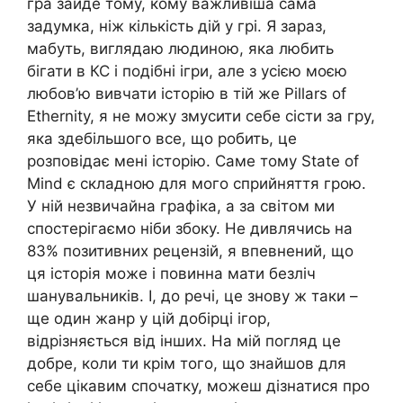
гра зайде тому, кому важливіша сама
задумка, ніж кількість дій у грі. Я зараз,
мабуть, виглядаю людиною, яка любить
бігати в КС і подібні ігри, але з усією моєю
любов’ю вивчати історію в тій же Pillars of
Ethernity, я не можу змусити себе сісти за гру,
яка здебільшого все, що робить, це
розповідає мені історію. Саме тому State of
Mind є складною для мого сприйняття грою.
У ній незвичайна графіка, а за світом ми
спостерігаємо ніби збоку. Не дивлячись на
83% позитивних рецензій, я впевнений, що
ця історія може і повинна мати безліч
шанувальників. І, до речі, це знову ж таки –
ще один жанр у цій добірці ігор,
відрізняється від інших. На мій погляд це
добре, коли ти крім того, що знайшов для
себе цікавим спочатку, можеш дізнатися про