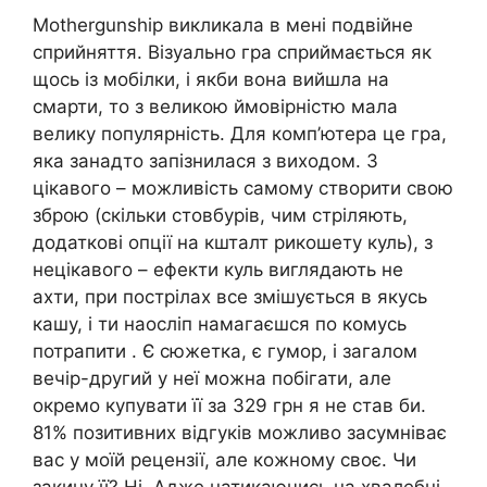
Mothergunship викликала в мені подвійне
сприйняття. Візуально гра сприймається як
щось із мобілки, і якби вона вийшла на
смарти, то з великою ймовірністю мала
велику популярність. Для комп’ютера це гра,
яка занадто запізнилася з виходом. З
цікавого – можливість самому створити свою
зброю (скільки стовбурів, чим стріляють,
додаткові опції на кшталт рикошету куль), з
нецікавого – ефекти куль виглядають не
ахти, при пострілах все змішується в якусь
кашу, і ти наосліп намагаєшся по комусь
потрапити . Є сюжетка, є гумор, і загалом
вечір-другий у неї можна побігати, але
окремо купувати її за 329 грн я не став би.
81% позитивних відгуків можливо засумніває
вас у моїй рецензії, але кожному своє. Чи
закину її? Ні. Адже натикаючись на хвалебні