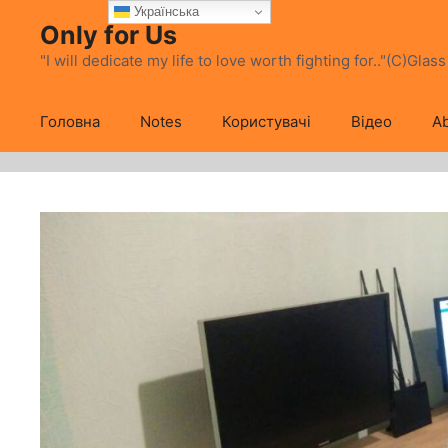
Перейти
Українська
Only for Us
до
вмісту
"I will dedicate my life to love worth fighting for.."(C)Glas
Головна
Notes
Користувачі
Відео
Ab