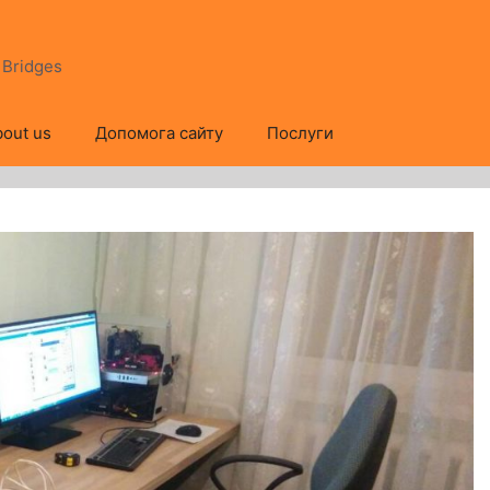
s Bridges
out us
Допомога сайту
Послуги