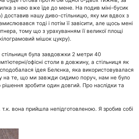
илка з нею вже їде до мене. На подив міні-бусик
а) доставив нашу диво-стільницю, яку ми вдвох з
мислювався тоді і потім її завісити, але щось мені
тнера, тому що з урахуванням її великої площі
-кілограмовий мішок цукру).
, стільниця була завдовжки 2 метри 40
мп’ютерні/офісні столи в довжину, а стільниця як
ні сподобалася ідея Белєнка, яка використовувалася
ду на те, що ми завжди сидимо поруч, нам не було
о рішення зробити один довгий. Про наслідки та
 т.к. вона прийшла непідготовленою. Я зробив собі