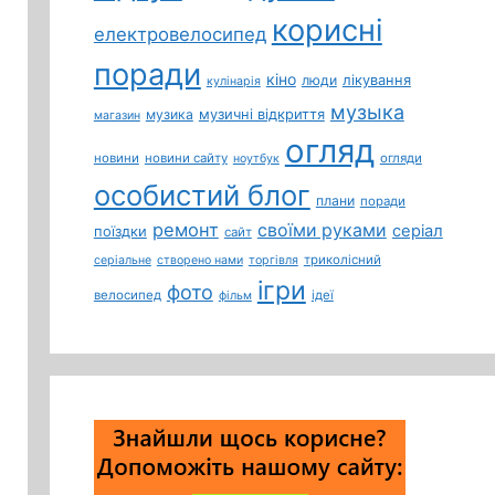
корисні
електровелосипед
поради
кіно
лікування
люди
кулінарія
музыка
музичні відкриття
музика
магазин
огляд
новини
новини сайту
огляди
ноутбук
особистий блог
плани
поради
ремонт
своїми руками
серіал
поїздки
сайт
триколісний
серіальне
створено нами
торгівля
ігри
фото
велосипед
ідеї
фільм