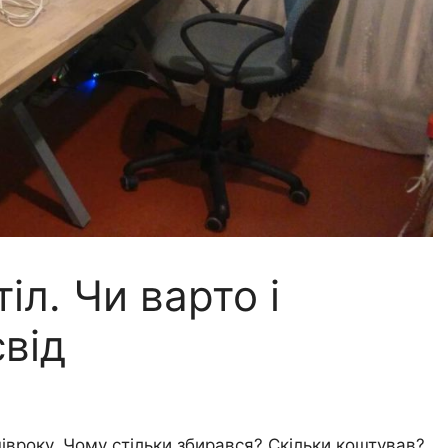
іл. Чи варто і
свід
івроку. Чому стільки збирався? Скільки коштував?