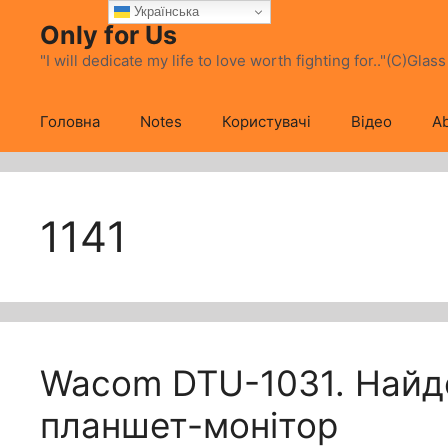
Перейти
Українська
Only for Us
до
вмісту
"I will dedicate my life to love worth fighting for.."(C)Glas
Головна
Notes
Користувачі
Відео
Ab
1141
Wacom DTU-1031. Найд
планшет-монітор