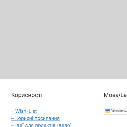
Корисності
Мова/La
– Wish-List
Українсь
– Корисні посилання
– Ідеї для проектів (вело)