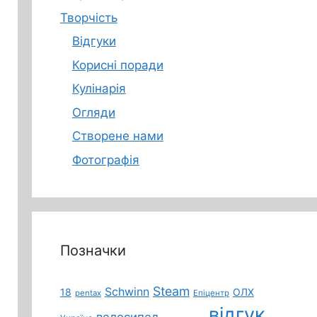
Творчість
Відгуки
Корисні поради
Кулінарія
Огляди
Створене нами
Фотографія
Позначки
Steam
Schwinn
18
ОЛХ
pentax
Епіцентр
відгук
велосипед