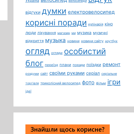
Україна
велосипеди
думки
електровелосипед
відгуки
корисні поради
кіно
кулінарія
люди
лікування
музика
музичні
магазин
ми
музыка
відкриття
новини
новини сайту
ноутбук
огляд
особистий
огляди
блог
ремонт
плани
поїздки
переїзд
поради
своїми руками
серіал
сайт
роздуми
серіальне
ігри
фото
триколісний велосипед
фільм
торгівля
ідеї