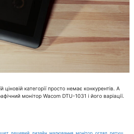
й ціновій категорії просто немає конкурентів. А
рафічний монітор Wacom DTU-1031 і його варіації.
ншет
,
дешевий
,
дизайн
,
малювання
,
монітор
,
огляд
,
ретуш