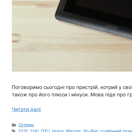
Поговоримо сьогодні про пристрій, котрий у свої
також про його плюси і мінуси. Мова піде про г
Читати далі
Категорії
Огляди
Позначки
1031
,
1141
,
DTU
,
Huion
,
Wacom
,
Xp-Pen
,
графічний пла