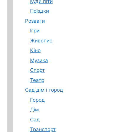
Куди піти
Поїздки
Розваги
Ігри
Живопис
Кіно
Музика
Спорт
Театр
Сад дім і город
Город
Дім
Сад
Транспорт