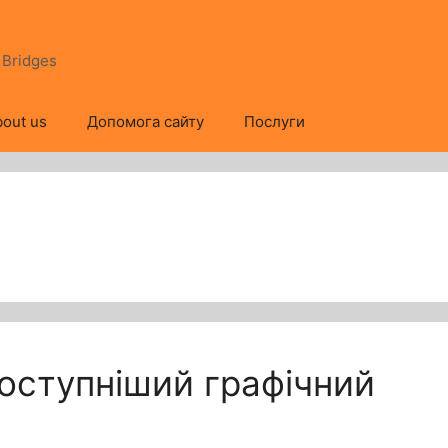
s Bridges
out us
Допомога сайту
Послуги
оступніший графічний