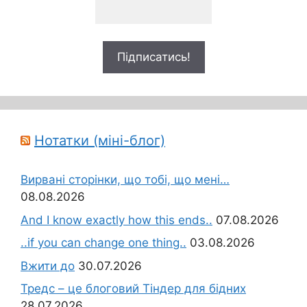
Нотатки (міні-блог)
Вирвані сторінки, що тобі, що мені…
08.08.2026
And I know exactly how this ends..
07.08.2026
..if you can change one thing..
03.08.2026
Вжити до
30.07.2026
Тредс – це блоговий Тіндер для бідних
28.07.2026