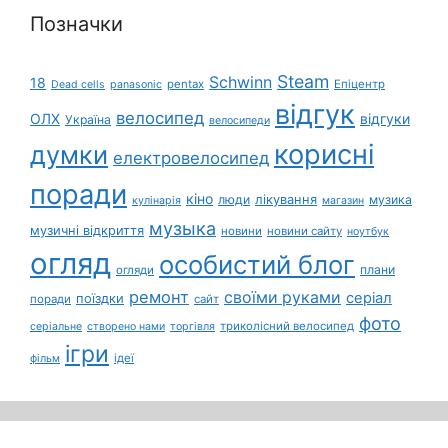
Позначки
Steam
Schwinn
18
pentax
Епіцентр
Dead cells
panasonic
відгук
велосипед
ОЛХ
відгуки
Україна
велосипеди
корисні
думки
електровелосипед
поради
кіно
лікування
люди
музика
кулінарія
магазин
музыка
музичні відкриття
новини
новини сайту
ноутбук
огляд
особистий блог
плани
огляди
ремонт
своїми руками
серіал
поїздки
поради
сайт
фото
триколісний велосипед
серіальне
створено нами
торгівля
ігри
ідеї
фільм