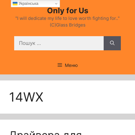
Перейти
Українська
Only for Us
до
вмісту
"I will dedicate my life to love worth fighting for.."
(C)Glass Bridges
Пошук:
Меню
14WX
Драйвера для