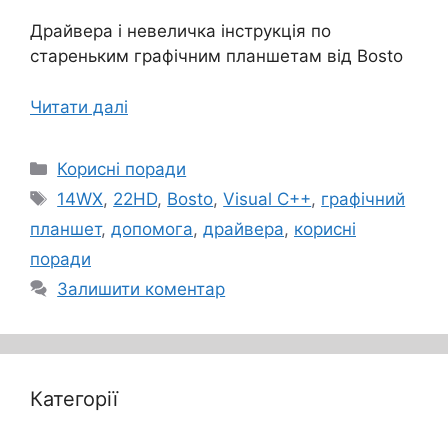
Драйвера і невеличка інструкція по
стареньким графічним планшетам від Bosto
Читати далі
Категорії
Корисні поради
Позначки
14WX
,
22HD
,
Bosto
,
Visual C++
,
графічний
планшет
,
допомога
,
драйвера
,
корисні
поради
Залишити коментар
Категорії