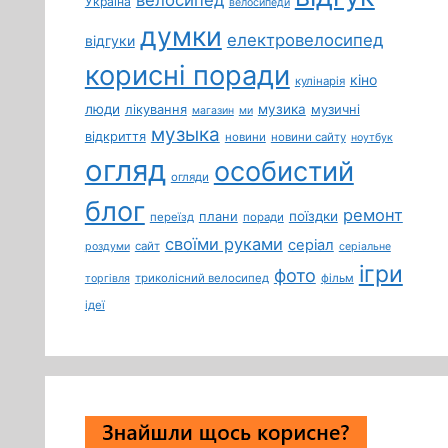
Україна
велосипеди
думки
електровелосипед
відгуки
корисні поради
кіно
кулінарія
люди
лікування
музика
музичні
магазин
ми
музыка
відкриття
новини
новини сайту
ноутбук
огляд
особистий
огляди
блог
ремонт
плани
поїздки
переїзд
поради
своїми руками
серіал
сайт
роздуми
серіальне
ігри
фото
триколісний велосипед
фільм
торгівля
ідеї