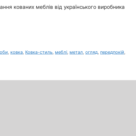
ання кованих меблів від українського виробника
роби
,
ковка
,
Ковка-стиль
,
меблі
,
метал
,
огляд
,
передпокій
,