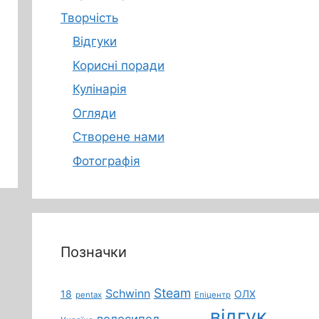
Творчість
Відгуки
Корисні поради
Кулінарія
Огляди
Створене нами
Фотографія
Позначки
Steam
Schwinn
18
ОЛХ
pentax
Епіцентр
відгук
велосипед