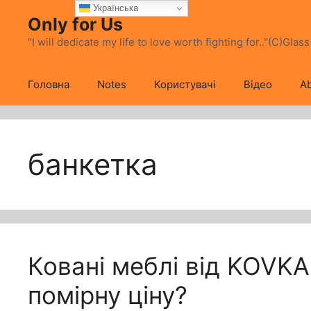
Перейти
Українська
Only for Us
до
вмісту
"I will dedicate my life to love worth fighting for.."(C)Glas
Головна
Notes
Користувачі
Відео
Ab
банкетка
Ковані меблі від KOVKA
помірну ціну?