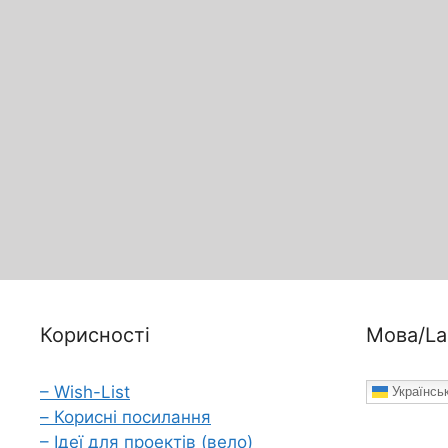
Корисності
Мова/La
– Wish-List
Українсь
– Корисні посилання
– Ідеї для проектів (вело)