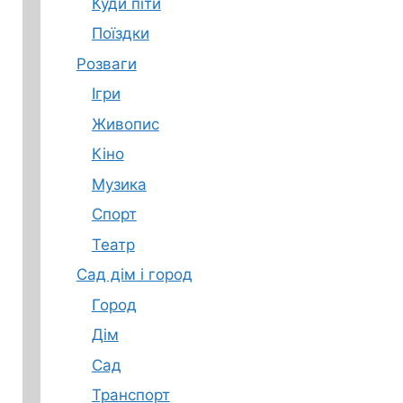
Куди піти
Поїздки
Розваги
Ігри
Живопис
Кіно
Музика
Спорт
Театр
Сад дім і город
Город
Дім
Сад
Транспорт