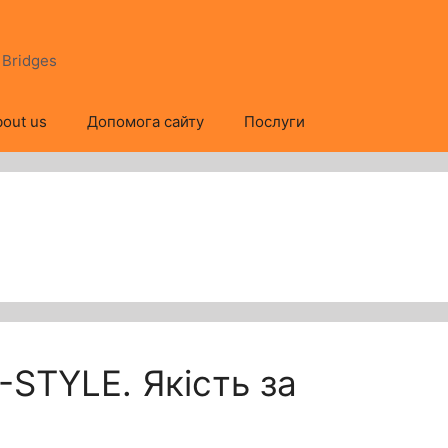
s Bridges
out us
Допомога сайту
Послуги
-STYLE. Якість за