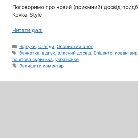
Поговоримо про новий (приємний) досвід придб
Kovka-Style
Читати далі
Категорії
Відгуки
,
Огляди
,
Особистий блог
Позначки
банкетка
,
відгук
,
власний досвід
,
Епіцентр
,
ковані ви
поштова скринька
,
українське
Залишити коментар