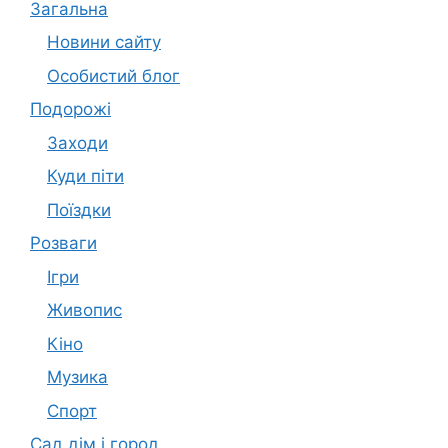
Загальна
Новини сайту
Особистий блог
Подорожі
Заходи
Куди піти
Поїздки
Розваги
Ігри
Живопис
Кіно
Музика
Спорт
Сад дім і город