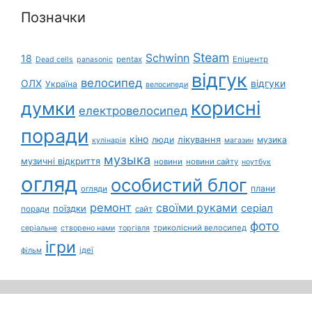
Позначки
Steam
Schwinn
18
pentax
Епіцентр
Dead cells
panasonic
відгук
велосипед
ОЛХ
відгуки
Україна
велосипеди
корисні
думки
електровелосипед
поради
кіно
лікування
люди
музика
кулінарія
магазин
музыка
музичні відкриття
новини
новини сайту
ноутбук
огляд
особистий блог
плани
огляди
ремонт
своїми руками
серіал
поїздки
поради
сайт
фото
триколісний велосипед
серіальне
створено нами
торгівля
ігри
ідеї
фільм