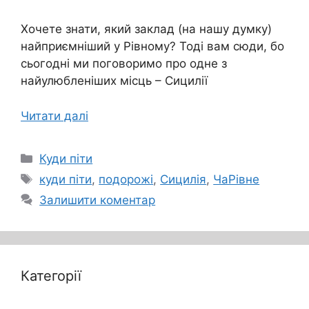
Хочете знати, який заклад (на нашу думку)
найприємніший у Рівному? Тоді вам сюди, бо
сьогодні ми поговоримо про одне з
найулюбленіших місць – Сицилії
Читати далі
Категорії
Куди піти
Позначки
куди піти
,
подорожі
,
Сицилія
,
ЧаРівне
Залишити коментар
Категорії