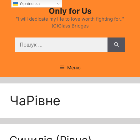
Перейти
Українська
Only for Us
до
вмісту
"I will dedicate my life to love worth fighting for.."
(C)Glass Bridges
Пошук:
Меню
ЧаРівне
Сицилія (Рівне).