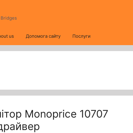
s Bridges
out us
Допомога сайту
Послуги
ітор Monoprice 10707
 драйвер