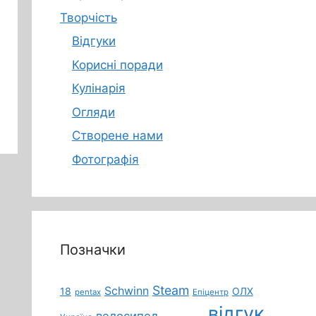
Творчість
Відгуки
Корисні поради
Кулінарія
Огляди
Створене нами
Фотографія
Позначки
Steam
Schwinn
18
ОЛХ
pentax
Епіцентр
відгук
велосипед