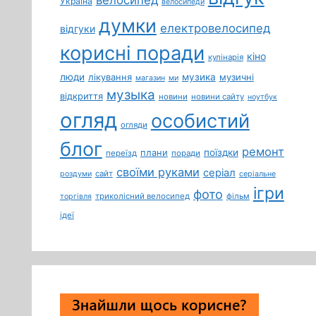
Україна
велосипеди
думки
електровелосипед
відгуки
корисні поради
кіно
кулінарія
люди
лікування
музика
музичні
магазин
ми
музыка
відкриття
новини
новини сайту
ноутбук
огляд
особистий
огляди
блог
ремонт
плани
поїздки
переїзд
поради
своїми руками
серіал
сайт
роздуми
серіальне
ігри
фото
триколісний велосипед
фільм
торгівля
ідеї