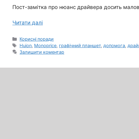
Пост-замітка про нюанс драйвера досить мало
Читати далі
Категорії
Корисні поради
Позначки
Huion
,
Monoprice
,
графічний планшет
,
допомога
,
драй
Залишити коментар