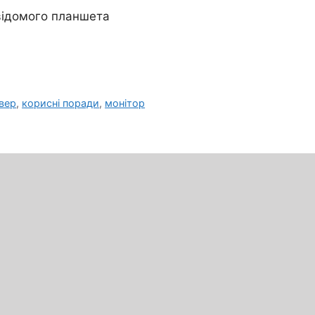
відомого планшета
вер
,
корисні поради
,
монітор