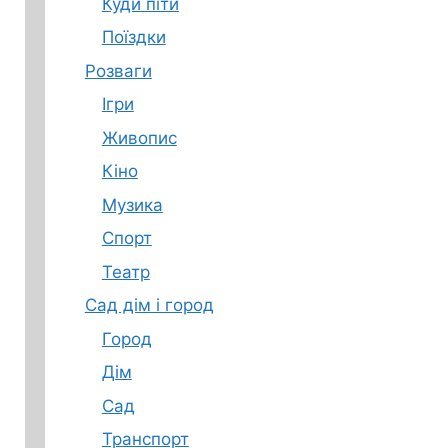
Куди піти
Поїздки
Розваги
Ігри
Живопис
Кіно
Музика
Спорт
Театр
Сад дім і город
Город
Дім
Сад
Транспорт