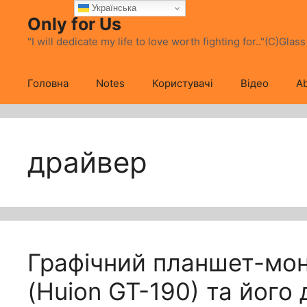
Перейти
Українська
Only for Us
до
вмісту
"I will dedicate my life to love worth fighting for.."(C)Glas
Головна
Notes
Користувачі
Відео
Ab
драйвер
Графічний планшет-мон
(Huion GT-190) та його