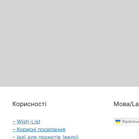
Корисності
Мова/La
– Wish-List
Українсь
– Корисні посилання
– Ідеї для проектів (вело)