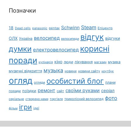
Позначки
Steam
Schwinn
18
pentax
Епіцентр
Dead cells
panasonic
відгук
велосипед
ОЛХ
відгуки
Україна
велосипеди
корисні
думки
електровелосипед
поради
кіно
лікування
люди
музика
кулінарія
магазин
музыка
музичні відкриття
новини
новини сайту
ноутбук
огляд
особистий блог
плани
огляди
ремонт
своїми руками
серіал
поїздки
поради
сайт
фото
триколісний велосипед
серіальне
створено нами
торгівля
ігри
ідеї
фільм