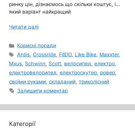
ринку цін, дізнаємось що скільки коштує, і…
який варіант найкращий
Читати далі
Категорії
Корисні поради
Позначки
Ardis
,
Crossride
,
FIIDO
,
Like Bike
,
Maxxter
,
Mxus
,
Schwinn
,
Scott
,
велосипед
,
електро
,
електровелосипед
,
електроскутер
,
ровер
,
своїми руками
,
складаний
,
триколісний
Залишити коментар
Категорії