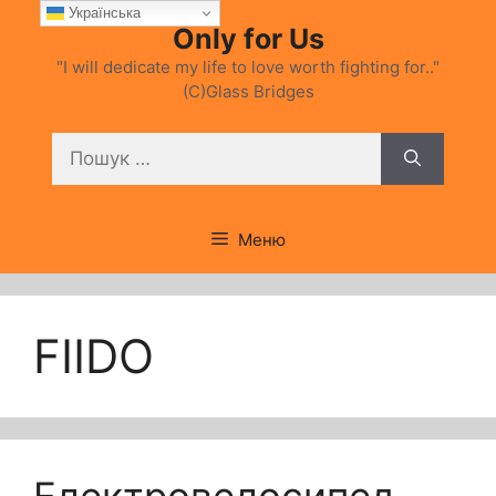
Перейти
Українська
Only for Us
до
вмісту
"I will dedicate my life to love worth fighting for.."
(C)Glass Bridges
Пошук:
Меню
FIIDO
Електровелосипед.