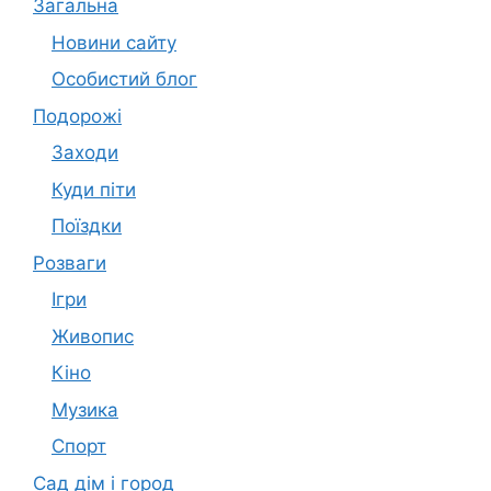
Загальна
Новини сайту
Особистий блог
Подорожі
Заходи
Куди піти
Поїздки
Розваги
Ігри
Живопис
Кіно
Музика
Спорт
Сад дім і город