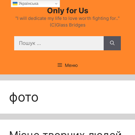
Перейти
Українська
Only for Us
до
вмісту
"I will dedicate my life to love worth fighting for.."
(C)Glass Bridges
Пошук:
Меню
фото
Місце творчих людей.