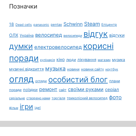
Позначки
Steam
Schwinn
18
pentax
Епіцентр
Dead cells
panasonic
відгук
велосипед
ОЛХ
відгуки
Україна
велосипеди
корисні
думки
електровелосипед
поради
кіно
лікування
люди
музика
кулінарія
магазин
музыка
музичні відкриття
новини
новини сайту
ноутбук
огляд
особистий блог
плани
огляди
ремонт
своїми руками
серіал
поїздки
поради
сайт
фото
триколісний велосипед
серіальне
створено нами
торгівля
ігри
ідеї
фільм