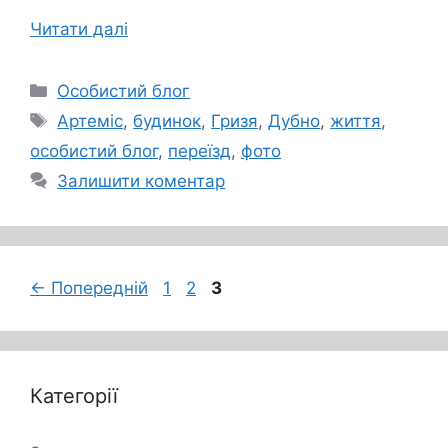
Читати далі
Категорії
Особистий блог
Позначки
Артеміс
,
будинок
,
Гризя
,
Дубно
,
життя
,
особистий блог
,
переїзд
,
фото
Залишити коментар
Сторінка
Сторінка
Сторінка
←
Попередній
1
2
3
Категорії