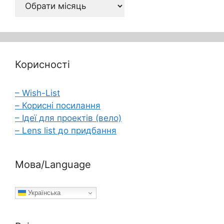
Архів
Корисності
– Wish-List
– Корисні посилання
– Ідеї для проектів (вело)
– Lens list до придбання
Мова/Language
Українська