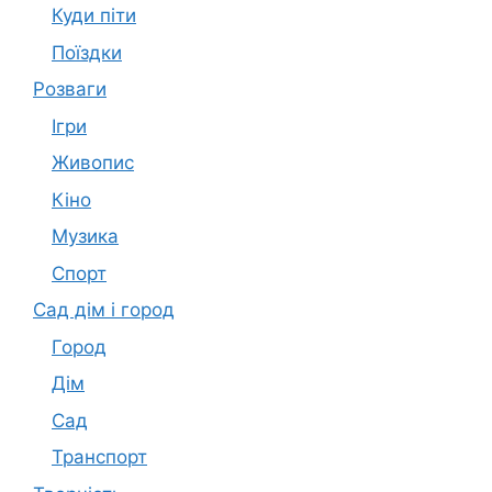
Куди піти
Поїздки
Розваги
Ігри
Живопис
Кіно
Музика
Спорт
Сад дім і город
Город
Дім
Сад
Транспорт