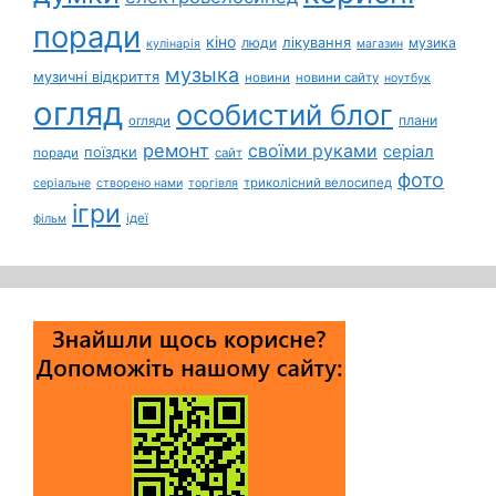
поради
кіно
лікування
люди
музика
кулінарія
магазин
музыка
музичні відкриття
новини
новини сайту
ноутбук
огляд
особистий блог
плани
огляди
ремонт
своїми руками
серіал
поїздки
поради
сайт
фото
триколісний велосипед
серіальне
створено нами
торгівля
ігри
ідеї
фільм