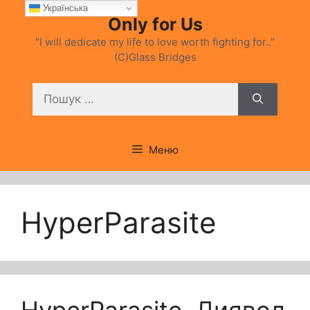
Перейти
Українська
Only for Us
до
вмісту
"I will dedicate my life to love worth fighting for.."
(C)Glass Bridges
Пошук:
Меню
HyperParasite
HyperParasite. Диявол