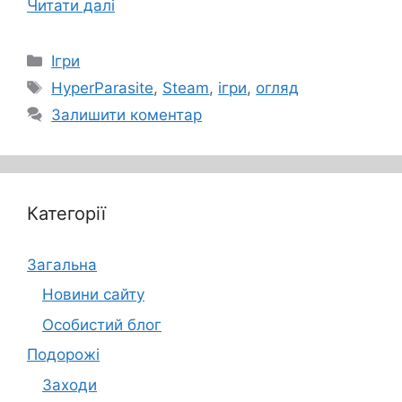
Читати далі
Категорії
Ігри
Позначки
HyperParasite
,
Steam
,
ігри
,
огляд
Залишити коментар
Категорії
Загальна
Новини сайту
Особистий блог
Подорожі
Заходи