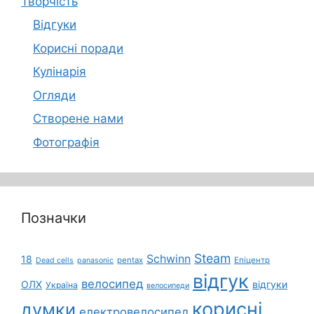
Творчість
Відгуки
Корисні поради
Кулінарія
Огляди
Створене нами
Фотографія
Позначки
Steam
Schwinn
18
pentax
Епіцентр
Dead cells
panasonic
відгук
велосипед
ОЛХ
відгуки
Україна
велосипеди
корисні
думки
електровелосипед