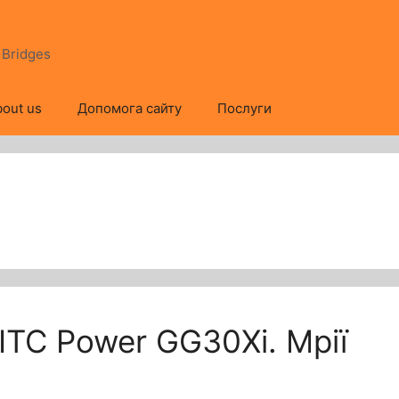
s Bridges
out us
Допомога сайту
Послуги
ITC Power GG30Xi. Мрії