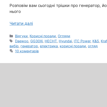
Розповім вам сьогодні трішки про генератор, й
нього
Читати далі
Категорії
Відгуки
,
Корисні поради
,
Огляди
Позначки
Daewoo
,
GG30Xi
,
HECHT
,
Hyundai
,
ITC Power
,
K&S
,
Kra
вибір
,
генератор
,
електрика
,
корисні поради
,
огляд
10 коментарів