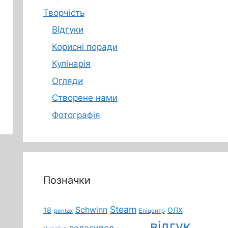
Творчість
Відгуки
Корисні поради
Кулінарія
Огляди
Створене нами
Фотографія
Позначки
Steam
Schwinn
18
ОЛХ
pentax
Епіцентр
відгук
велосипед