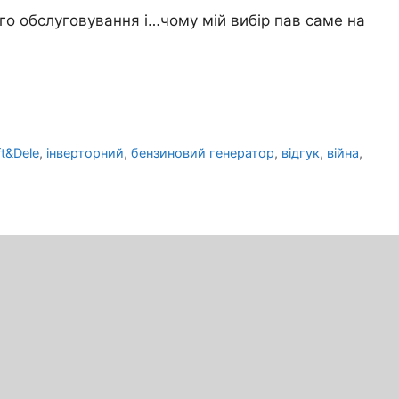
ого обслуговування і…чому мій вибір пав саме на
ft&Dele
,
інверторний
,
бензиновий генератор
,
відгук
,
війна
,