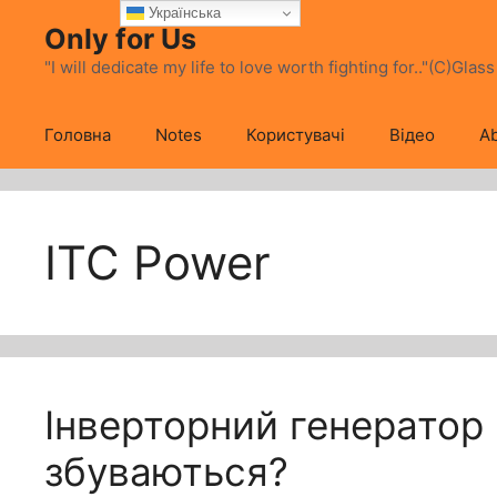
Перейти
Українська
Only for Us
до
вмісту
"I will dedicate my life to love worth fighting for.."(C)Glas
Головна
Notes
Користувачі
Відео
Ab
ITC Power
Інверторний генератор 
збуваються?