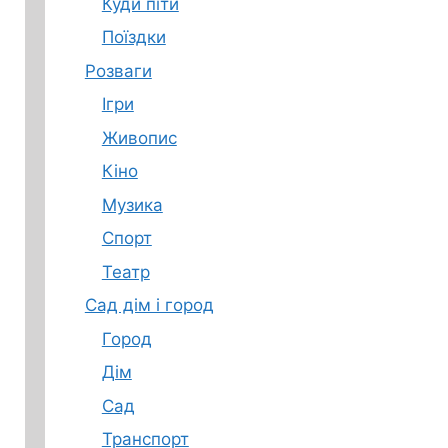
Куди піти
Поїздки
Розваги
Ігри
Живопис
Кіно
Музика
Спорт
Театр
Сад дім і город
Город
Дім
Сад
Транспорт