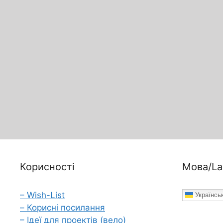
Корисності
Мова/La
– Wish-List
Українсь
– Корисні посилання
– Ідеї для проектів (вело)