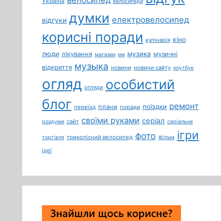
Україна
велосипеди
думки
електровелосипед
відгуки
корисні поради
кіно
кулінарія
люди
лікування
музика
музичні
магазин
ми
музыка
відкриття
новини
новини сайту
ноутбук
огляд
особистий
огляди
блог
ремонт
плани
поїздки
переїзд
поради
своїми руками
серіал
сайт
роздуми
серіальне
ігри
фото
триколісний велосипед
фільм
торгівля
ідеї