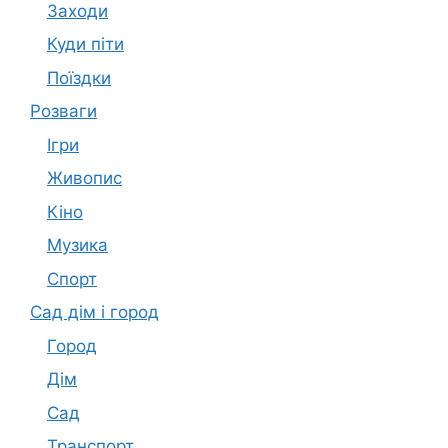
Заходи
Куди піти
Поїздки
Розваги
Ігри
Живопис
Кіно
Музика
Спорт
Сад дім і город
Город
Дім
Сад
Транспорт