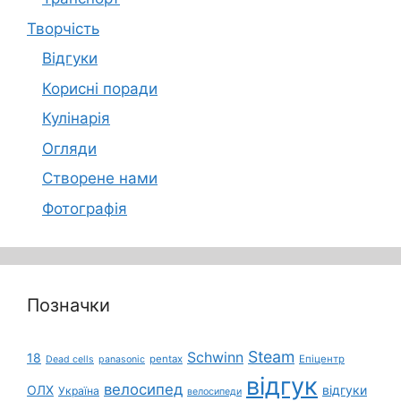
Творчість
Відгуки
Корисні поради
Кулінарія
Огляди
Створене нами
Фотографія
Позначки
Steam
Schwinn
18
pentax
Епіцентр
Dead cells
panasonic
відгук
велосипед
ОЛХ
відгуки
Україна
велосипеди