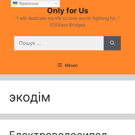
Перейти
Українська
Only for Us
до
вмісту
"I will dedicate my life to love worth fighting for.."
(C)Glass Bridges
Пошук:
Меню
экодім
Електровелосипед