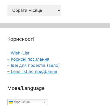
Архів
Корисності
– Wish-List
– Корисні посилання
– Ідеї для проектів (вело)
– Lens list до придбання
Мова/Language
Українська