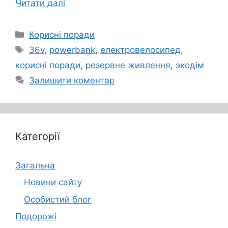
Читати далі
Категорії
Корисні поради
Позначки
36v
,
powerbank
,
електровелосипед
,
корисні поради
,
резервне живлення
,
экодім
Залишити коментар
Категорії
Загальна
Новини сайту
Особистий блог
Подорожі