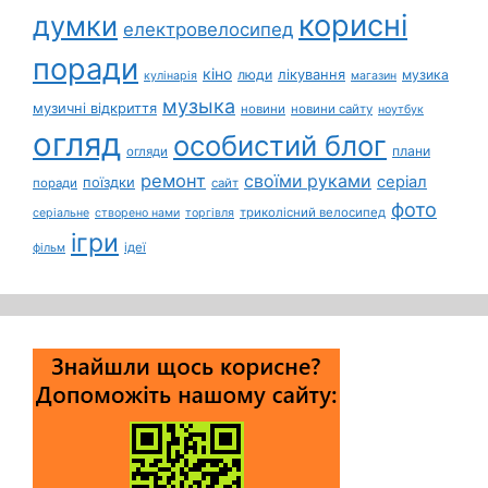
корисні
думки
електровелосипед
поради
кіно
лікування
люди
музика
кулінарія
магазин
музыка
музичні відкриття
новини
новини сайту
ноутбук
огляд
особистий блог
плани
огляди
ремонт
своїми руками
серіал
поїздки
поради
сайт
фото
триколісний велосипед
серіальне
створено нами
торгівля
ігри
ідеї
фільм