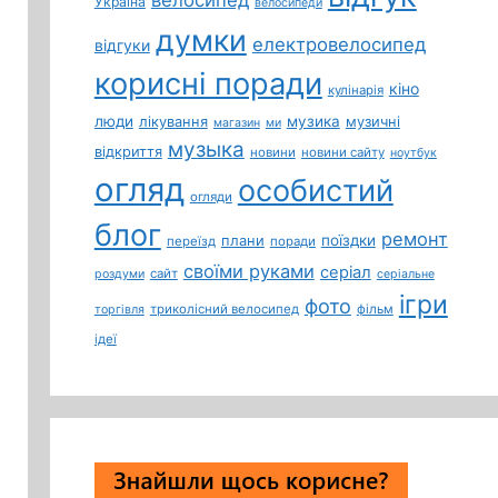
Україна
велосипеди
думки
електровелосипед
відгуки
корисні поради
кіно
кулінарія
люди
лікування
музика
музичні
магазин
ми
музыка
відкриття
новини
новини сайту
ноутбук
огляд
особистий
огляди
блог
ремонт
плани
поїздки
переїзд
поради
своїми руками
серіал
сайт
роздуми
серіальне
ігри
фото
триколісний велосипед
фільм
торгівля
ідеї