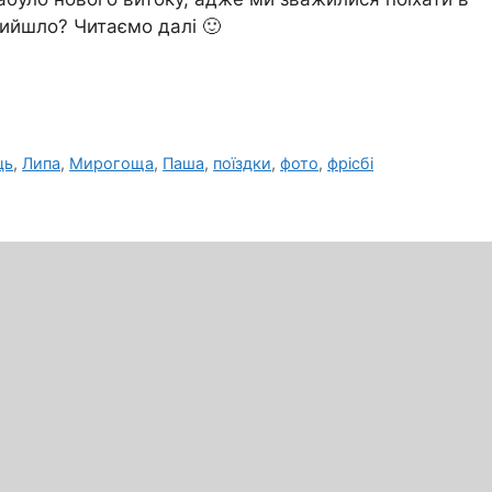
вийшло? Читаємо далі 🙂
ць
,
Липа
,
Мирогоща
,
Паша
,
поїздки
,
фото
,
фрісбі