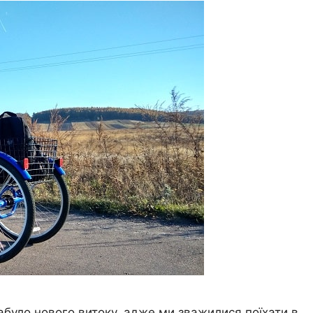
абуло нового витоку, адже ми зважилися поїхати в