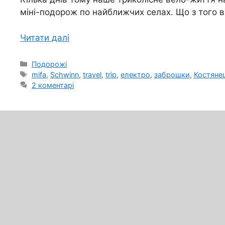
міні-подорож по найближчих селах. Що з того 
Читати далі
Категорії
Подорожі
Позначки
mifa
,
Schwinn
,
travel
,
trip
,
електро
,
заброшки
,
Костяне
2 коментарі