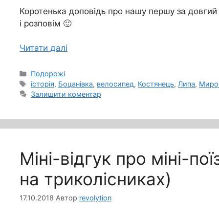
Коротенька доповідь про нашу першу за довгий 
і розповім 🙂
Читати далі
Категорії
Подорожі
Позначки
історія
,
Боцанівка
,
велосипед
,
Костянець
,
Липа
,
Миро
Залишити коментар
Міні-відгук про міні-по
на триколісниках)
17.10.2018
Автор
revolytion