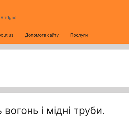
s Bridges
out us
Допомога сайту
Послуги
 вогонь і мідні труби.