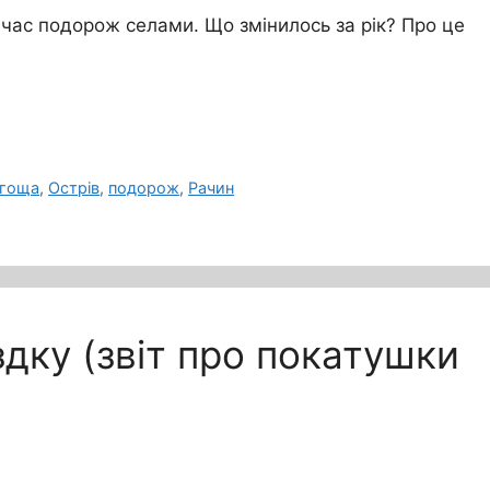
час подорож селами. Що змінилось за рік? Про це
гоща
,
Острів
,
подорож
,
Рачин
їздку (звіт про покатушки