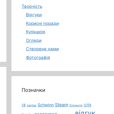
Творчість
Відгуки
Корисні поради
Кулінарія
Огляди
Створене нами
Фотографія
Позначки
Steam
Schwinn
18
ОЛХ
pentax
Епіцентр
відгук
велосипед