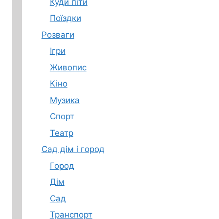
Куди піти
Поїздки
Розваги
Ігри
Живопис
Кіно
Музика
Спорт
Театр
Сад дім і город
Город
Дім
Сад
Транспорт