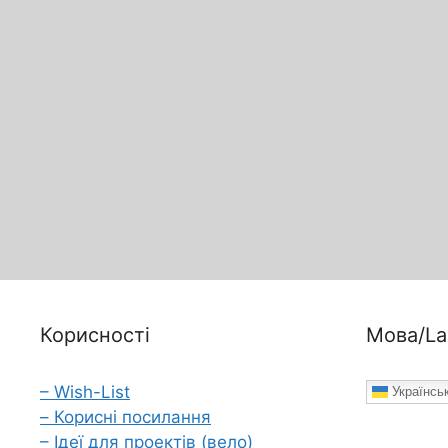
Корисності
Мова/La
– Wish-List
Українсь
– Корисні посилання
– Ідеї для проектів (вело)