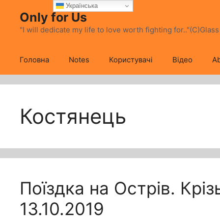
Перейти
Українська
Only for Us
до
вмісту
"I will dedicate my life to love worth fighting for.."(C)Glas
Головна
Notes
Користувачі
Відео
Ab
Костянець
Поїздка на Острів. Крізь
13.10.2019