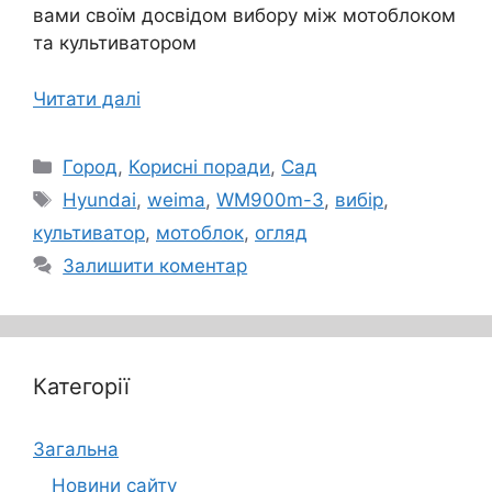
вами своїм досвідом вибору між мотоблоком
та культиватором
Читати далі
Категорії
Город
,
Корисні поради
,
Сад
Позначки
Hyundai
,
weima
,
WM900m-3
,
вибір
,
культиватор
,
мотоблок
,
огляд
Залишити коментар
Категорії
Загальна
Новини сайту