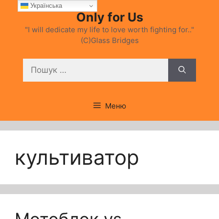
Перейти
Українська
Only for Us
до
вмісту
"I will dedicate my life to love worth fighting for.."
(C)Glass Bridges
Пошук:
Меню
культиватор
Мотоблок vs