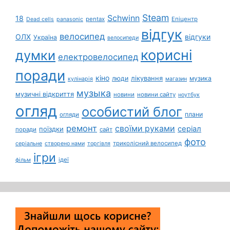
Steam
Schwinn
18
pentax
Епіцентр
Dead cells
panasonic
відгук
велосипед
ОЛХ
відгуки
Україна
велосипеди
корисні
думки
електровелосипед
поради
кіно
лікування
люди
музика
кулінарія
магазин
музыка
музичні відкриття
новини
новини сайту
ноутбук
огляд
особистий блог
плани
огляди
ремонт
своїми руками
серіал
поїздки
поради
сайт
фото
триколісний велосипед
серіальне
створено нами
торгівля
ігри
ідеї
фільм