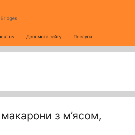
s Bridges
out us
Допомога сайту
Послуги
 макарони з м’ясом,