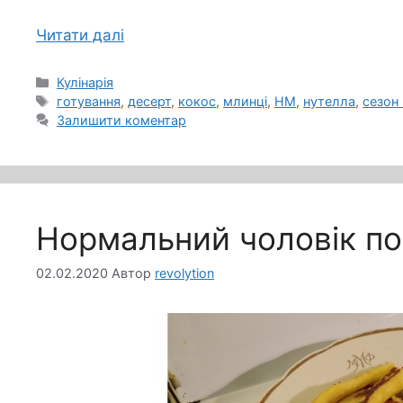
Читати далі
Категорії
Кулінарія
Позначки
готування
,
десерт
,
кокос
,
млинці
,
НМ
,
нутелла
,
сезон
Залишити коментар
Нормальний чоловік по 
02.02.2020
Автор
revolytion