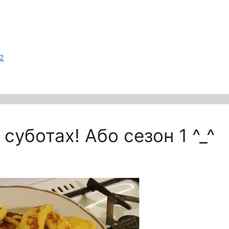
 2
суботах! Або сезон 1 ^_^