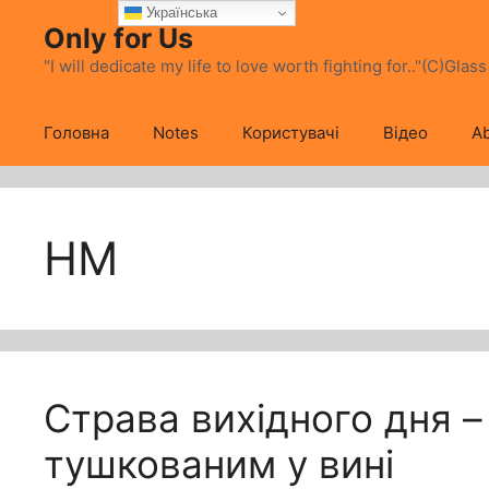
Перейти
Українська
Only for Us
до
вмісту
"I will dedicate my life to love worth fighting for.."(C)Glas
Головна
Notes
Користувачі
Відео
Ab
НМ
Страва вихідного дня –
тушкованим у вині