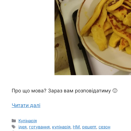
Про що мова? Зараз вам розповідатиму 🙂
Читати далі
Категорії
Кулінарія
Позначки
ідея
,
готування
,
кулінарія
,
НМ
,
рецепт
,
сезон