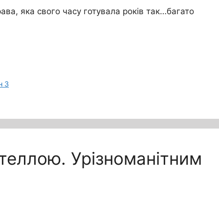
ава, яка свого часу готувала років так…багато
н 3
утеллою. Урізноманітним