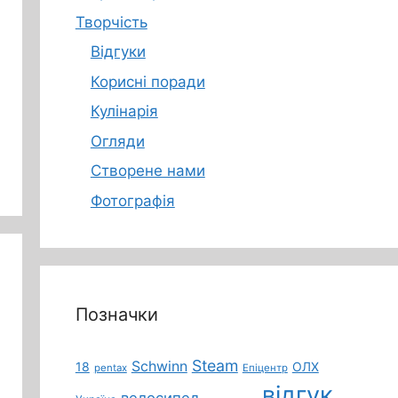
Творчість
Відгуки
Корисні поради
Кулінарія
Огляди
Створене нами
Фотографія
Позначки
Steam
Schwinn
18
ОЛХ
pentax
Епіцентр
відгук
велосипед