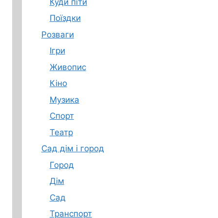
Куди піти
Поїздки
Розваги
Ігри
Живопис
Кіно
Музика
Спорт
Театр
Сад дім і город
Город
Дім
Сад
Транспорт