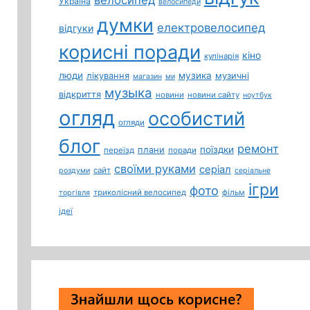
Україна
велосипеди
думки
електровелосипед
відгуки
корисні поради
кіно
кулінарія
люди
лікування
музика
музичні
магазин
ми
музыка
відкриття
новини
новини сайту
ноутбук
огляд
особистий
огляди
блог
ремонт
плани
поїздки
переїзд
поради
своїми руками
серіал
сайт
роздуми
серіальне
ігри
фото
триколісний велосипед
фільм
торгівля
ідеї