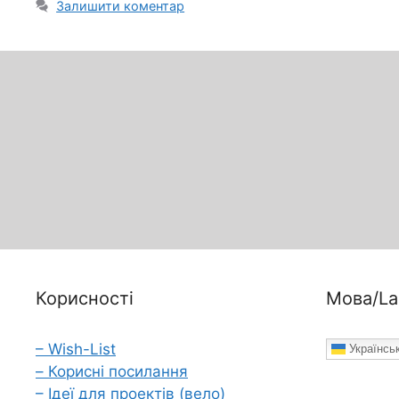
Залишити коментар
Корисності
Мова/La
– Wish-List
Українсь
– Корисні посилання
– Ідеї для проектів (вело)