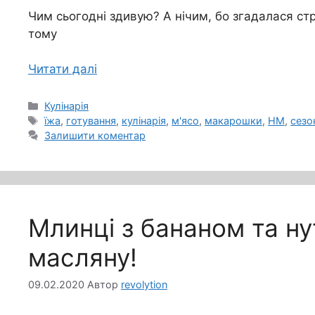
Чим сьогодні здивую? А нічим, бо згадалася стр
тому
Читати далі
Категорії
Кулінарія
Позначки
їжа
,
готування
,
кулінарія
,
м'ясо
,
макарошки
,
НМ
,
сезо
Залишити коментар
Млинці з бананом та н
масляну!
09.02.2020
Автор
revolytion