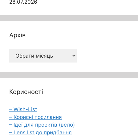
28.07.2026
Архів
Архів
Корисності
– Wish-List
– Корисні посилання
– Ідеї для проектів (вело)
– Lens list до придбання