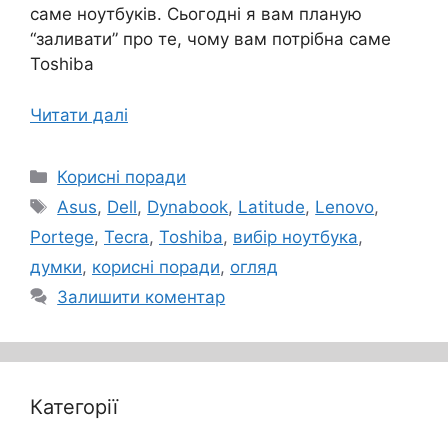
саме ноутбуків. Сьогодні я вам планую
“заливати” про те, чому вам потрібна саме
Toshiba
Читати далі
Категорії
Корисні поради
Позначки
Asus
,
Dell
,
Dynabook
,
Latitude
,
Lenovo
,
Portege
,
Tecra
,
Toshiba
,
вибір ноутбука
,
думки
,
корисні поради
,
огляд
Залишити коментар
Категорії