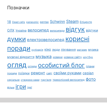
Позначки
Steam
Schwinn
18
pentax
Епіцентр
Dead cells
panasonic
відгук
велосипед
ОЛХ
відгуки
Україна
велосипеди
корисні
думки
електровелосипед
поради
кіно
лікування
люди
музика
кулінарія
магазин
музыка
музичні відкриття
новини
новини сайту
ноутбук
огляд
особистий блог
плани
огляди
ремонт
своїми руками
серіал
поїздки
поради
сайт
фото
триколісний велосипед
серіальне
створено нами
торгівля
ігри
ідеї
фільм