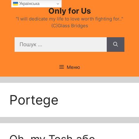
Перейти
Українська
Only for Us
до
вмісту
"I will dedicate my life to love worth fighting for.."
(C)Glass Bridges
Пошук:
Меню
Portege
Oh, my Tosh або