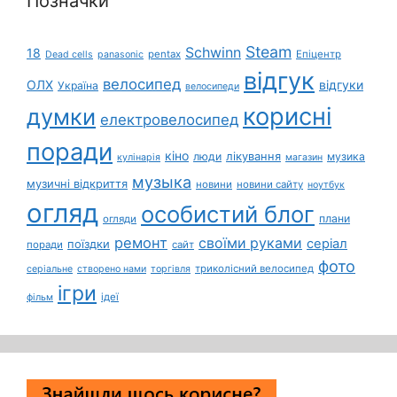
Позначки
Steam
Schwinn
18
pentax
Епіцентр
Dead cells
panasonic
відгук
велосипед
ОЛХ
відгуки
Україна
велосипеди
корисні
думки
електровелосипед
поради
кіно
лікування
люди
музика
кулінарія
магазин
музыка
музичні відкриття
новини
новини сайту
ноутбук
огляд
особистий блог
плани
огляди
ремонт
своїми руками
серіал
поїздки
поради
сайт
фото
триколісний велосипед
серіальне
створено нами
торгівля
ігри
ідеї
фільм