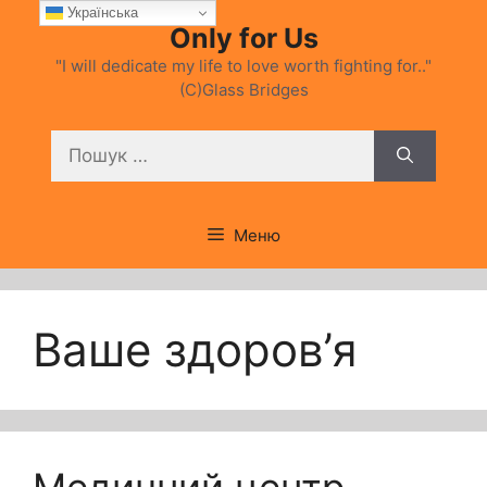
Перейти
Українська
Only for Us
до
вмісту
"I will dedicate my life to love worth fighting for.."
(C)Glass Bridges
Пошук:
Меню
Ваше здоров’я
Медичний центр