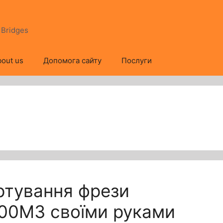
s Bridges
out us
Допомога сайту
Послуги
ртування фрези
00M3 своїми руками