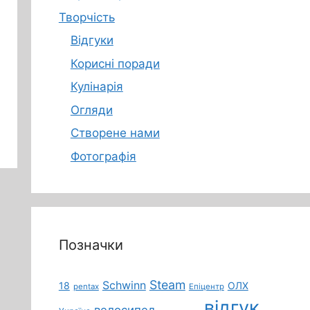
Творчість
Відгуки
Корисні поради
Кулінарія
Огляди
Створене нами
Фотографія
Позначки
Steam
Schwinn
18
ОЛХ
pentax
Епіцентр
відгук
велосипед