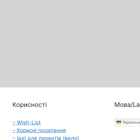
Корисності
Мова/La
– Wish-List
Українсь
– Корисні посилання
– Ідеї для проектів (вело)