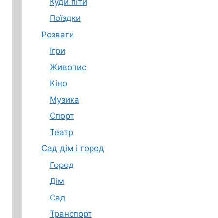
Куди піти
Поїздки
Розваги
Ігри
Живопис
Кіно
Музика
Спорт
Театр
Сад дім і город
Город
Дім
Сад
Транспорт