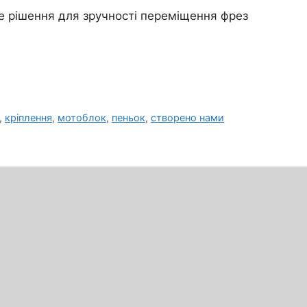
те рішення для зручності переміщення фрез
,
кріплення
,
мотоблок
,
пеньок
,
створено нами