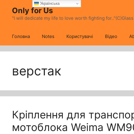
Перейти
Українська
Only for Us
до
вмісту
"I will dedicate my life to love worth fighting for.."(C)Glas
Головна
Notes
Користувачі
Відео
Ab
верстак
Кріплення для транспо
мотоблока Weima WM9