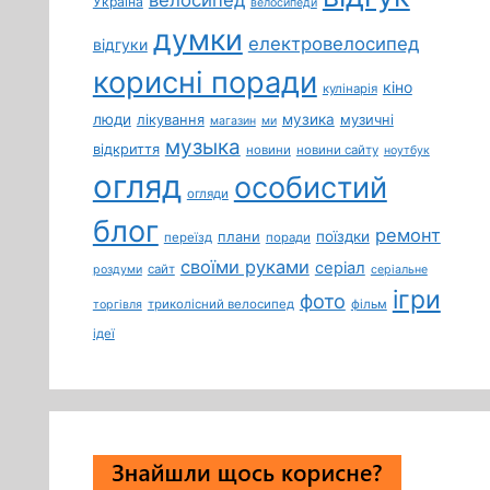
Україна
велосипеди
думки
електровелосипед
відгуки
корисні поради
кіно
кулінарія
люди
лікування
музика
музичні
магазин
ми
музыка
відкриття
новини
новини сайту
ноутбук
огляд
особистий
огляди
блог
ремонт
плани
поїздки
переїзд
поради
своїми руками
серіал
сайт
роздуми
серіальне
ігри
фото
триколісний велосипед
фільм
торгівля
ідеї