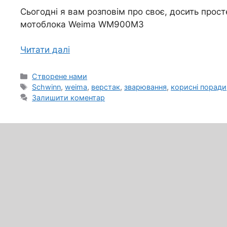
Сьогодні я вам розповім про своє, досить прос
мотоблока Weima WM900M3
Читати далі
Категорії
Створене нами
Позначки
Schwinn
,
weima
,
верстак
,
зварювання
,
корисні поради
Залишити коментар