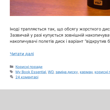
Іноді трапляється так, що обсягу жорсткого ди
Зазвичай у разі купується зовнішній накопичув
накопичувачі полетів диск і варіант “відкрутив 
Читати далі
Категорії
Корисні поради
Позначки
My Book Essential
,
WD
,
заміна диску
,
карман
,
корисні 
24 коментарі