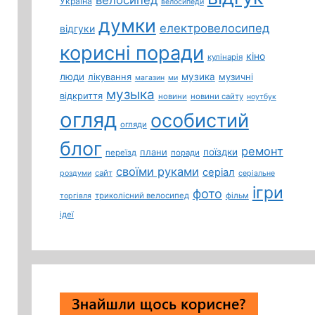
Україна
велосипеди
думки
електровелосипед
відгуки
корисні поради
кіно
кулінарія
люди
лікування
музика
музичні
магазин
ми
музыка
відкриття
новини
новини сайту
ноутбук
огляд
особистий
огляди
блог
ремонт
плани
поїздки
переїзд
поради
своїми руками
серіал
сайт
роздуми
серіальне
ігри
фото
триколісний велосипед
фільм
торгівля
ідеї