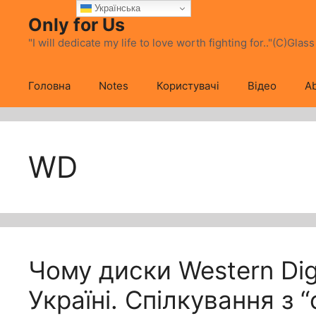
Перейти
Українська
Only for Us
до
вмісту
"I will dedicate my life to love worth fighting for.."(C)Glas
Головна
Notes
Користувачі
Відео
Ab
WD
Чому диски Western Digi
Україні. Спілкування з 