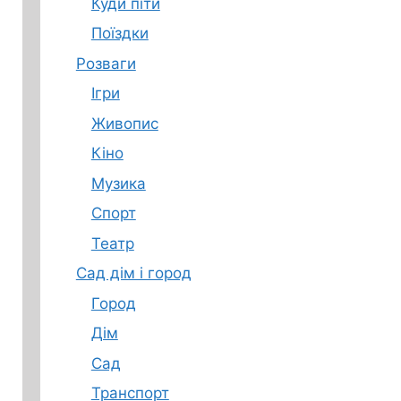
Куди піти
Поїздки
Розваги
Ігри
Живопис
Кіно
Музика
Спорт
Театр
Сад дім і город
Город
Дім
Сад
Транспорт