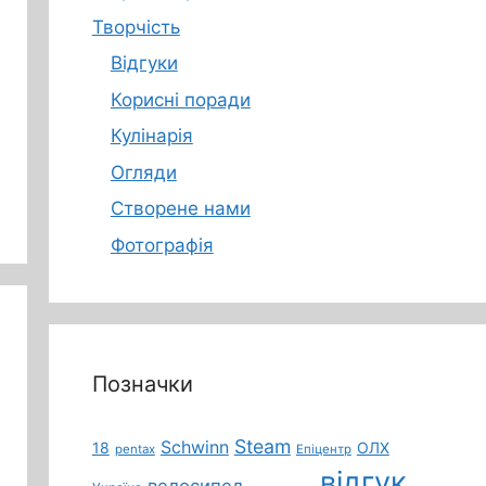
Творчість
Відгуки
Корисні поради
Кулінарія
Огляди
Створене нами
Фотографія
Позначки
Steam
Schwinn
18
ОЛХ
pentax
Епіцентр
відгук
велосипед