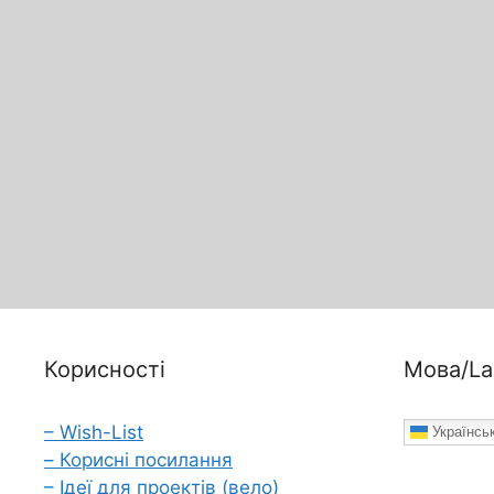
Корисності
Мова/La
– Wish-List
Українсь
– Корисні посилання
– Ідеї для проектів (вело)