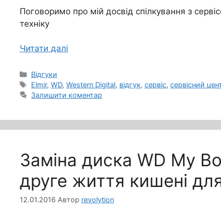
Поговоримо про мій досвід спілкування з сервісо
техніку
Читати далі
Категорії
Відгуки
Позначки
Elmir
,
WD
,
Western Digital
,
відгук
,
сервіс
,
сервісний цен
Залишити коментар
Заміна диска WD My Boo
друге життя кишені дл
12.01.2016
Автор
revolytion