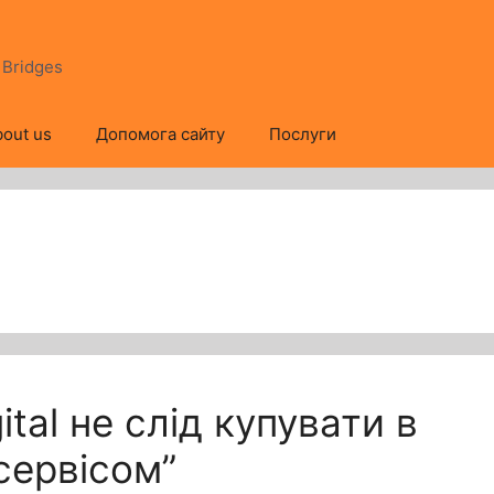
s Bridges
out us
Допомога сайту
Послуги
tal не слід купувати в
“сервісом”