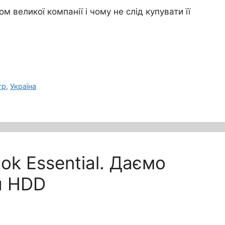
м великої компанії і чому не слід купувати її
тр
,
Україна
k Essential. Даємо
я HDD