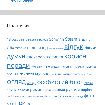
Фотографія
Позначки
Steam
Schwinn
18
pentax
Епіцентр
Dead cells
panasonic
відгук
велосипед
ОЛХ
відгуки
Україна
велосипеди
корисні
думки
електровелосипед
поради
кіно
лікування
люди
музика
кулінарія
магазин
музыка
музичні відкриття
новини
новини сайту
ноутбук
огляд
особистий блог
плани
огляди
ремонт
своїми руками
серіал
поїздки
поради
сайт
фото
триколісний велосипед
серіальне
створено нами
торгівля
ігри
ідеї
фільм