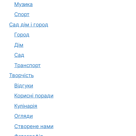
Музика
Спорт
Сад дім і город
Город
Дім
Сад
Транспорт
Творчість
Відгуки
Корисні поради
Кулінарія
Огляди
Створене нами