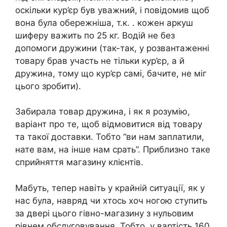
оскільки кур’єр був уважний, і повідомив щоб
вона була обережніша, т.к. . кожен аркуш
шиферу важить по 25 кг. Водій не без
допомоги дружини (так-так, у розвантаженні
товару брав участь не тільки кур’єр, а й
дружина, тому що кур’єр самі, бачите, не міг
цього зробити).
Забирала товар дружина, і як я розумію,
варіант про те, щоб відмовитися від товару
та такої доставки. Тобто “ви нам заплатили,
нате вам, на інше нам срать”. Приблизно таке
сприйняття магазину клієнтів.
Мабуть, тепер навіть у крайній ситуації, як у
нас була, навряд чи хтось хоч ногою ступить
за двері цього гівно-магазину з нульовим
рівнем обслуговування. Тобто.
у вартість 160