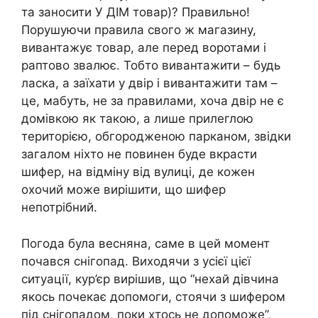
та заносити У ДІМ товар)? Правильно!
Порушуючи правила свого ж магазину,
вивантажує товар, але перед воротами і
раптово звалює. Тобто вивантажити – будь
ласка, а заїхати у двір і вивантажити там –
це, мабуть, не за правилами, хоча двір не є
домівкою як такою, а лише прилеглою
територією, обгородженою парканом, звідки
загалом ніхто не повинен буде вкрасти
шифер, на відміну від вулиці, де кожен
охочий може вирішити, що шифер
непотрібний.
Погода була весняна, саме в цей момент
почався снігопад. Виходячи з усієї цієї
ситуації, кур’єр вирішив, що “нехай дівчина
якось почекає допомоги, стоячи з шифером
під снігопадом, поки хтось не допоможе”,