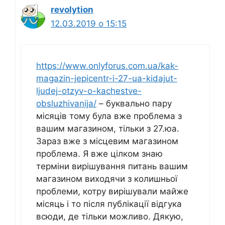
revolytion
12.03.2019 о 15:15
https://www.onlyforus.com.ua/kak-
magazin-jepicentr-i-27-ua-kidajut-
ljudej-otzyv-o-kachestve-
obsluzhivanija/
– буквально пару
місяців тому була вже проблема з
вашим магазином, тільки з 27.юа.
Зараз вже з місцевим магазином
проблема. Я вже цілком знаю
терміни вирішування питань вашим
магазином виходячи з колишньої
проблеми, котру вирішували майже
місяць і то після публікації відгука
всюди, де тільки можливо. Дякую,