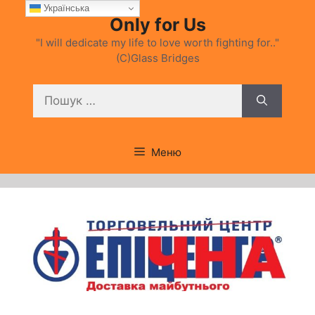
Перейти
Українська
Only for Us
до
вмісту
"I will dedicate my life to love worth fighting for.."
(C)Glass Bridges
Пошук:
Меню