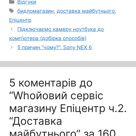
Категорії
Відгуки
Позначки
бидломагазин
,
доставка майбутнього
,
Епіцентр
Підключаємо камеру ноутбука до
комп’ютера (добірка способів)
5 причин “чому?”. Sony NEX 6
5 коментарів до
“Whoйовий сервіс
магазину Епіцентр ч.2.
“Доставка
майбутнього” за 160