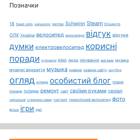
Позначки
Steam
Schwinn
18
pentax
Епіцентр
Dead cells
panasonic
відгук
велосипед
ОЛХ
відгуки
Україна
велосипеди
корисні
думки
електровелосипед
поради
кіно
лікування
люди
музика
кулінарія
магазин
музыка
музичні відкриття
новини
новини сайту
ноутбук
огляд
особистий блог
плани
огляди
ремонт
своїми руками
серіал
поїздки
поради
сайт
фото
триколісний велосипед
серіальне
створено нами
торгівля
ігри
ідеї
фільм