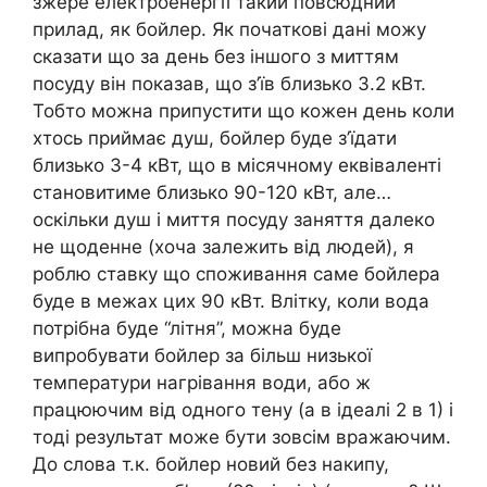
зжере електроенергії такий повсюдний
прилад, як бойлер. Як початкові дані можу
сказати що за день без іншого з миттям
посуду він показав, що з’їв близько 3.2 кВт.
Тобто можна припустити що кожен день коли
хтось приймає душ, бойлер буде з’їдати
близько 3-4 кВт, що в місячному еквіваленті
становитиме близько 90-120 кВт, але…
оскільки душ і миття посуду заняття далеко
не щоденне (хоча залежить від людей), я
роблю ставку що споживання саме бойлера
буде в межах цих 90 кВт. Влітку, коли вода
потрібна буде “літня”, можна буде
випробувати бойлер за більш низької
температури нагрівання води, або ж
працюючим від одного тену (а в ідеалі 2 в 1) і
тоді результат може бути зовсім вражаючим.
До слова т.к. бойлер новий без накипу,