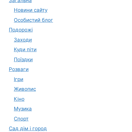
Загальна
Новини сайту
Особистий блог
Подорожі
Заходи
Куди піти
Поїздки
Розваги
Ігри
Живопис
Кіно
Музика
Спорт
Сад дім і город