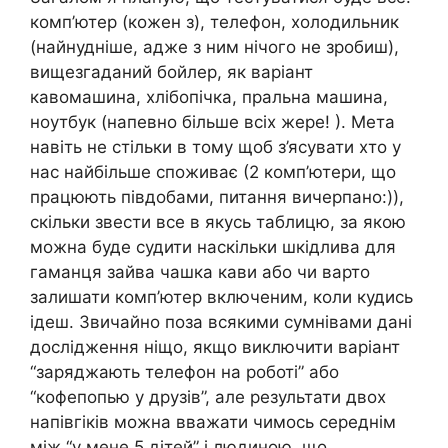
комп’ютер (кожен з), телефон, холодильник
(найнудніше, адже з ним нічого не зробиш),
вищезгаданий бойлер, як варіант
кавомашина, хлібопічка, пральна машина,
ноутбук (напевно більше всіх жере! ). Мета
навіть не стільки в тому щоб з’ясувати хто у
нас найбільше споживає (2 комп’ютери, що
працюють півдобами, питання вичерпано:)),
скільки звести все в якусь таблицю, за якою
можна буде судити наскільки шкідлива для
гаманця зайва чашка кави або чи варто
залишати комп’ютер включеним, коли кудись
ідеш. Звичайно поза всякими сумнівами дані
дослідження ніщо, якщо виключити варіант
“заряджають телефон на роботі” або
“кофепопью у друзів”, але результати двох
напівгіків можна вважати чимось середнім
між “у мене 5 дітей” і людиною, що