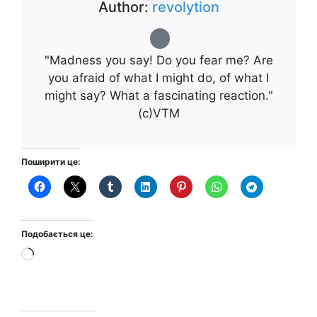
Author:
revolytion
"Madness you say! Do you fear me? Are
you afraid of what I might do, of what I
might say? What a fascinating reaction."
(с)VTM
Поширити це:
Подобається це:
Завантаження…