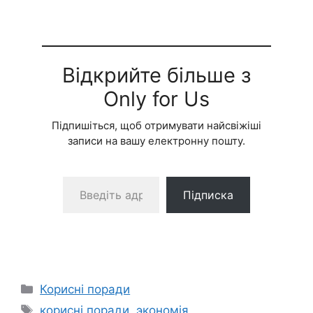
Відкрийте більше з
Only for Us
Підпишіться, щоб отримувати найсвіжіші
записи на вашу електронну пошту.
Введіть адресу електронної пошти…
Підписка
Категорії
Корисні поради
Позначки
корисні поради
,
экономія