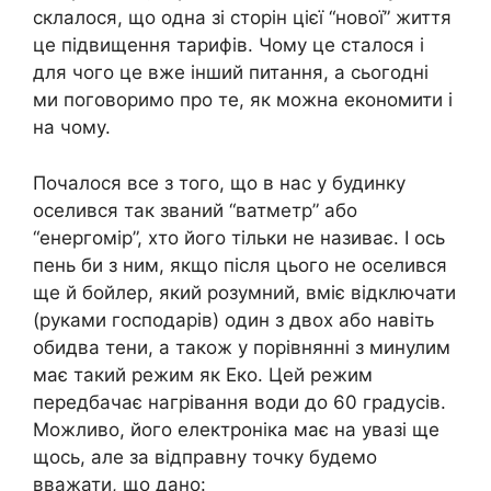
склалося, що одна зі сторін цієї “нової” життя
це підвищення тарифів. Чому це сталося і
для чого це вже інший питання, а сьогодні
ми поговоримо про те, як можна економити і
на чому.
Почалося все з того, що в нас у будинку
оселився так званий “ватметр” або
“енергомір”, хто його тільки не називає. І ось
пень би з ним, якщо після цього не оселився
ще й бойлер, який розумний, вміє відключати
(руками господарів) один з двох або навіть
обидва тени, а також у порівнянні з минулим
має такий режим як Еко. Цей режим
передбачає нагрівання води до 60 градусів.
Можливо, його електроніка має на увазі ще
щось, але за відправну точку будемо
вважати, що дано: