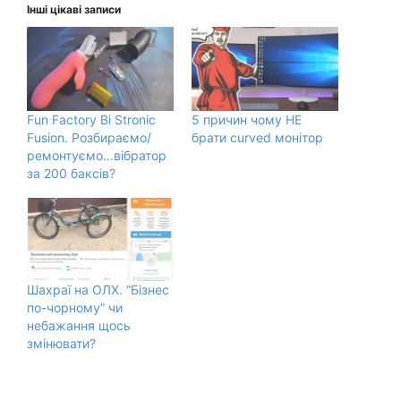
Інші цікаві записи
Fun Factory Bi Stronic
5 причин чому НЕ
Fusion. Розбираємо/
брати curved монітор
ремонтуємо…вібратор
за 200 баксів?
Шахраї на ОЛХ. “Бізнес
по-чорному” чи
небажання щось
змінювати?