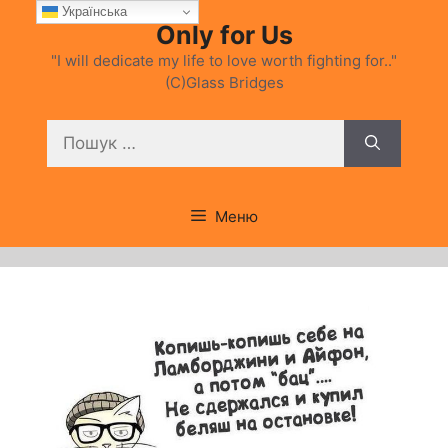
Перейти
Українська
Only for Us
до
вмісту
"I will dedicate my life to love worth fighting for.."
(C)Glass Bridges
Пошук:
Меню