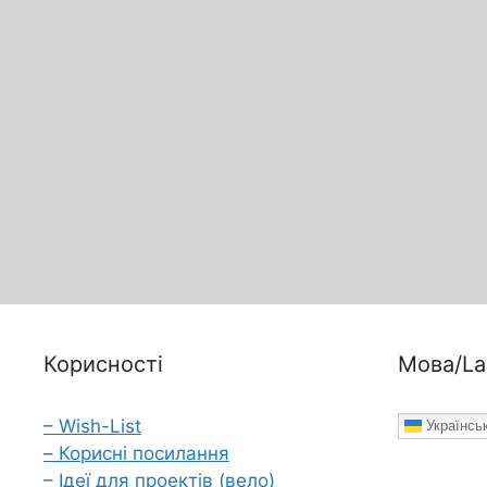
Корисності
Мова/La
– Wish-List
Українсь
– Корисні посилання
– Ідеї для проектів (вело)