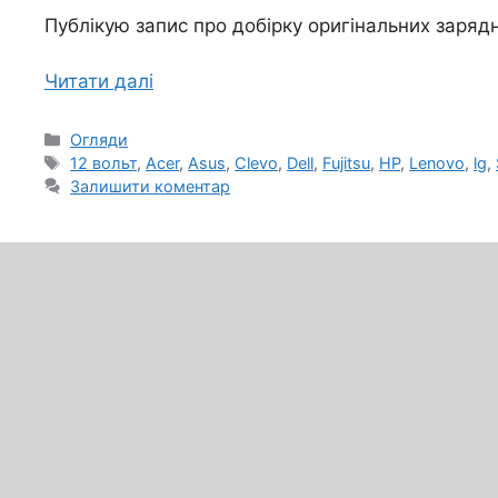
Публікую запис про добірку оригінальних зарядн
Читати далі
Категорії
Огляди
Позначки
12 вольт
,
Acer
,
Asus
,
Clevo
,
Dell
,
Fujitsu
,
HP
,
Lenovo
,
lg
,
Залишити коментар