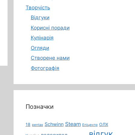
Творчість
Відгуки
Корисні поради
Кулінарія
Огляди
Створене нами
Фотографія
Позначки
Steam
Schwinn
18
ОЛХ
pentax
Епіцентр
відгук
велосипед