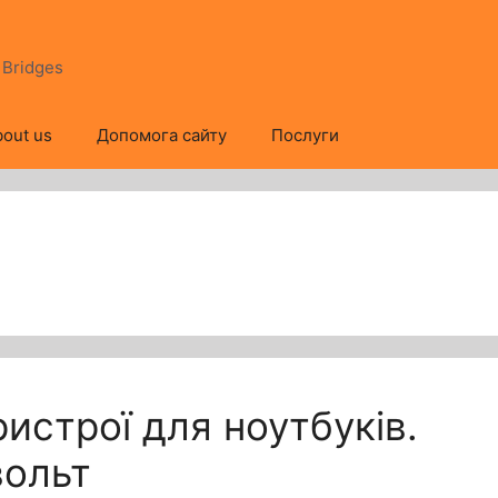
s Bridges
out us
Допомога сайту
Послуги
ристрої для ноутбуків.
вольт