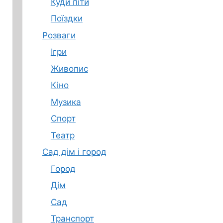
Куди піти
Поїздки
Розваги
Ігри
Живопис
Кіно
Музика
Спорт
Театр
Сад дім і город
Город
Дім
Сад
Транспорт