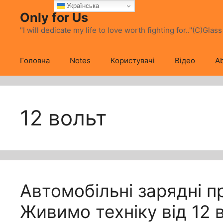
Перейти
Українська
Only for Us
до
вмісту
"I will dedicate my life to love worth fighting for.."(C)Glas
Головна
Notes
Користувачі
Відео
Ab
12 вольт
Автомобільні зарядні п
Живимо техніку від 12 