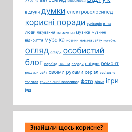
Україна
велосипеди
думки
електровелосипед
відгуки
корисні поради
кіно
кулінарія
люди
лікування
музика
музичні
магазин
ми
музыка
відкриття
новини
новини сайту
ноутбук
огляд
особистий
огляди
блог
ремонт
плани
поїздки
переїзд
поради
своїми руками
серіал
сайт
роздуми
серіальне
ігри
фото
триколісний велосипед
фільм
торгівля
ідеї