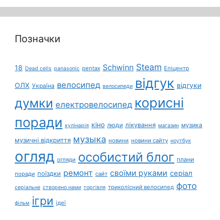
Позначки
Steam
Schwinn
18
pentax
Епіцентр
Dead cells
panasonic
відгук
велосипед
ОЛХ
відгуки
Україна
велосипеди
корисні
думки
електровелосипед
поради
кіно
лікування
люди
музика
кулінарія
магазин
музыка
музичні відкриття
новини
новини сайту
ноутбук
огляд
особистий блог
плани
огляди
ремонт
своїми руками
серіал
поїздки
поради
сайт
фото
триколісний велосипед
серіальне
створено нами
торгівля
ігри
ідеї
фільм