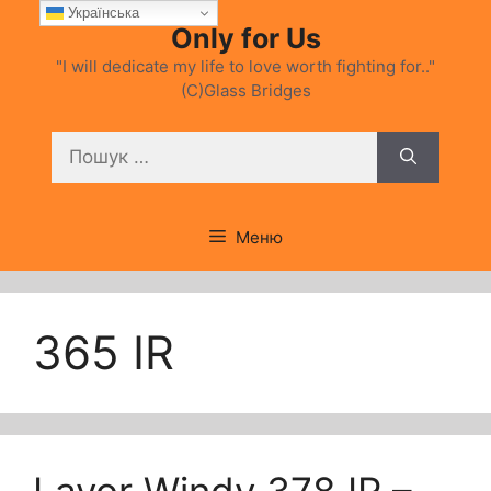
Перейти
Українська
Only for Us
до
вмісту
"I will dedicate my life to love worth fighting for.."
(C)Glass Bridges
Пошук:
Меню
365 IR
Lavor Windy 378 IR –