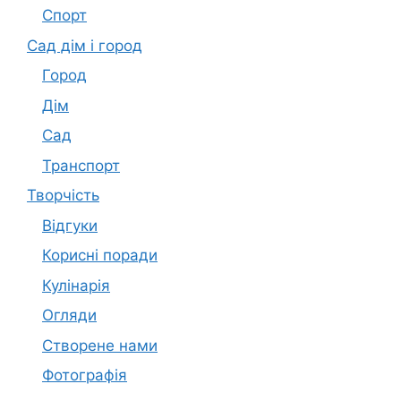
Спорт
Сад дім і город
Город
Дім
Сад
Транспорт
Творчість
Відгуки
Корисні поради
Кулінарія
Огляди
Створене нами
Фотографія