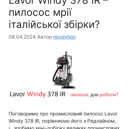
пилосос мрії
італійської збірки?
08.04.2024
Автор
revolytion
Поговоримо про промисловий пилосос Lavor
Windy 378 IR, порівняємо його з Редлайном,
і…зробимо міні-добірку великих промислових