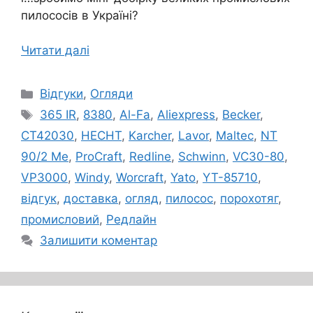
пилососів в Україні?
Читати далі
Категорії
Відгуки
,
Огляди
Позначки
365 IR
,
8380
,
Al-Fa
,
Aliexpress
,
Becker
,
CT42030
,
HECHT
,
Karcher
,
Lavor
,
Maltec
,
NT
90/2 Me
,
ProCraft
,
Redline
,
Schwinn
,
VC30-80
,
VP3000
,
Windy
,
Worcraft
,
Yato
,
YT-85710
,
відгук
,
доставка
,
огляд
,
пилосос
,
порохотяг
,
промисловий
,
Редлайн
Залишити коментар