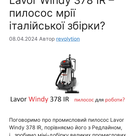
пилосос мрії
італійської збірки?
08.04.2024
Автор
revolytion
Поговоримо про промисловий пилосос Lavor
Windy 378 IR, порівняємо його з Редлайном,
і…зробимо міні-добірку великих промислових