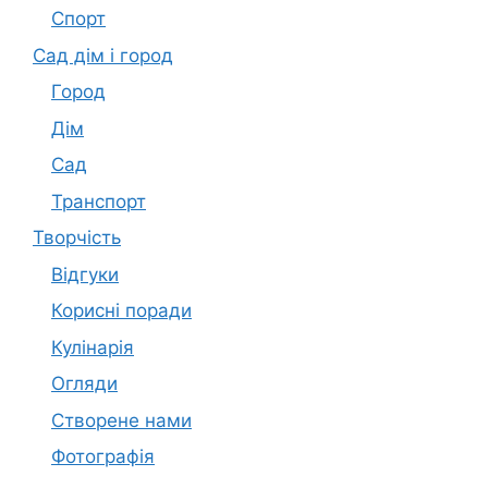
Спорт
Сад дім і город
Город
Дім
Сад
Транспорт
Творчість
Відгуки
Корисні поради
Кулінарія
Огляди
Створене нами
Фотографія