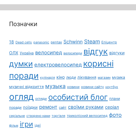
Позначки
Steam
Schwinn
18
pentax
Епіцентр
Dead cells
panasonic
відгук
велосипед
ОЛХ
відгуки
Україна
велосипеди
корисні
думки
електровелосипед
поради
кіно
лікування
люди
музика
кулінарія
магазин
музыка
музичні відкриття
новини
новини сайту
ноутбук
огляд
особистий блог
плани
огляди
ремонт
своїми руками
серіал
поїздки
поради
сайт
фото
триколісний велосипед
серіальне
створено нами
торгівля
ігри
ідеї
фільм