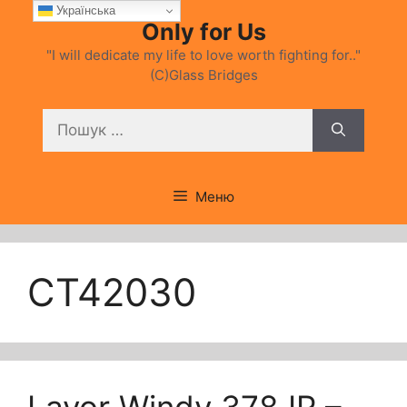
Перейти
Українська
Only for Us
до
вмісту
"I will dedicate my life to love worth fighting for.."
(C)Glass Bridges
Пошук:
Меню
CT42030
Lavor Windy 378 IR –