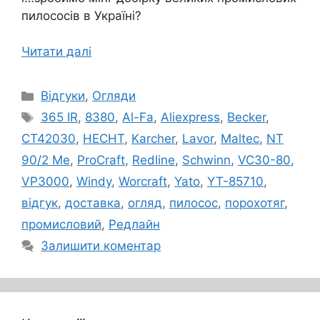
пилососів в Україні?
Читати далі
Категорії
Відгуки
,
Огляди
Позначки
365 IR
,
8380
,
Al-Fa
,
Aliexpress
,
Becker
,
CT42030
,
HECHT
,
Karcher
,
Lavor
,
Maltec
,
NT
90/2 Me
,
ProCraft
,
Redline
,
Schwinn
,
VC30-80
,
VP3000
,
Windy
,
Worcraft
,
Yato
,
YT-85710
,
відгук
,
доставка
,
огляд
,
пилосос
,
порохотяг
,
промисловий
,
Редлайн
Залишити коментар