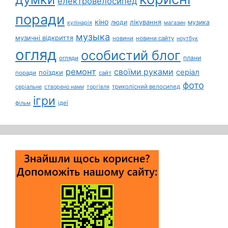
електровелосипед
поради
кіно
лікування
люди
музика
кулінарія
магазин
музыка
музичні відкриття
новини
новини сайту
ноутбук
огляд
особистий блог
плани
огляди
ремонт
своїми руками
серіал
поїздки
поради
сайт
фото
триколісний велосипед
серіальне
створено нами
торгівля
ігри
ідеї
фільм