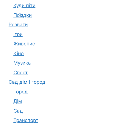
Куди піти
Поїздки
Розваги
Ігри
Живопис
Кіно
Музика
Спорт
Сад дім і город
Город
Дім
Сад
Транспорт