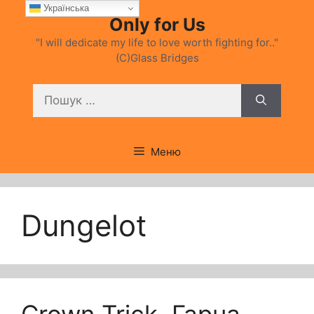
Перейти
Українська
Only for Us
до
вмісту
"I will dedicate my life to love worth fighting for.."
(C)Glass Bridges
Пошук:
Меню
Dungelot
Crown Trick. Гарна-