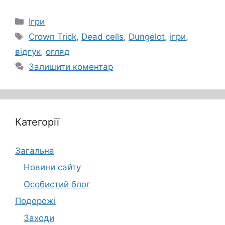
Категорії
Ігри
Позначки
Crown Trick
,
Dead cells
,
Dungelot
,
ігри
,
відгук
,
огляд
Залишити коментар
Категорії
Загальна
Новини сайту
Особистий блог
Подорожі
Заходи