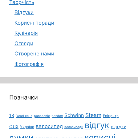
Творчість
Відгуки
Корисні поради
Кулінарія
Огляди
Створене нами
Фотографія
Позначки
Steam
Schwinn
18
pentax
Епіцентр
Dead cells
panasonic
відгук
велосипед
ОЛХ
відгуки
Україна
велосипеди
корисні
думки