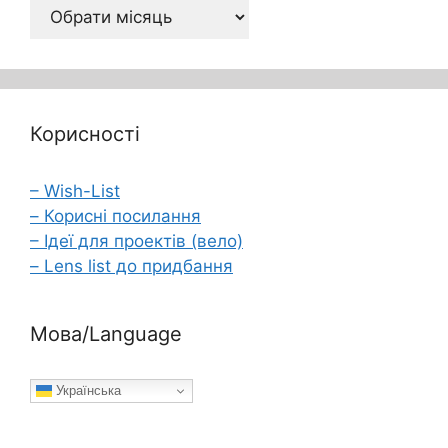
Архів
Корисності
– Wish-List
– Корисні посилання
– Ідеї для проектів (вело)
– Lens list до придбання
Мова/Language
Українська