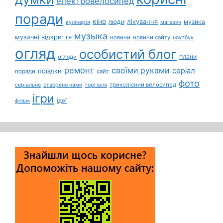
електровелосипед
поради
кіно
лікування
люди
музика
кулінарія
магазин
музыка
музичні відкриття
новини
новини сайту
ноутбук
огляд
особистий блог
плани
огляди
ремонт
своїми руками
серіал
поїздки
поради
сайт
фото
триколісний велосипед
серіальне
створено нами
торгівля
ігри
ідеї
фільм