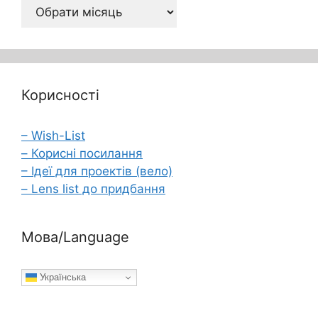
Архів
Корисності
– Wish-List
– Корисні посилання
– Ідеї для проектів (вело)
– Lens list до придбання
Мова/Language
Українська