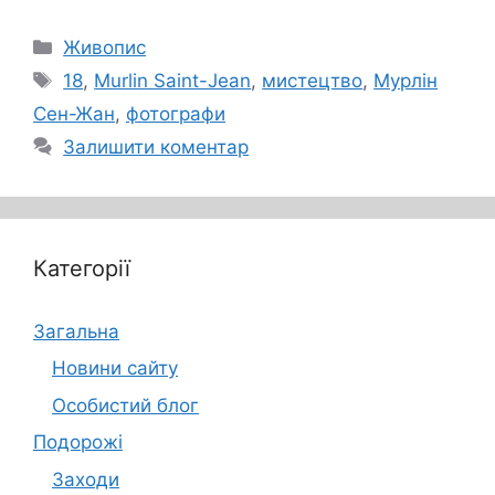
Категорії
Живопис
Позначки
18
,
Murlin Saint-Jean
,
мистецтво
,
Мурлін
Сен-Жан
,
фотографи
Залишити коментар
Категорії
Загальна
Новини сайту
Особистий блог
Подорожі
Заходи