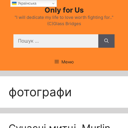
Перейти
Українська
Only for Us
до
вмісту
"I will dedicate my life to love worth fighting for.."
(C)Glass Bridges
Пошук:
Меню
фотографи
Сучасні митці. Murlin