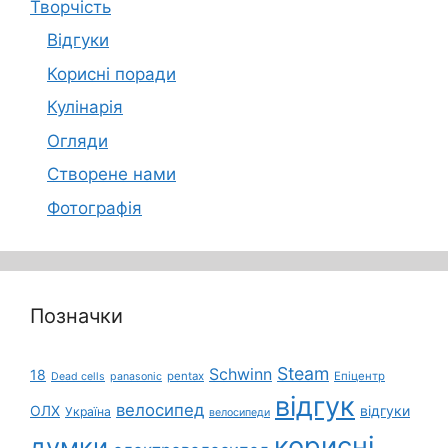
Творчість
Відгуки
Корисні поради
Кулінарія
Огляди
Створене нами
Фотографія
Позначки
Steam
Schwinn
18
pentax
Епіцентр
Dead cells
panasonic
відгук
велосипед
ОЛХ
відгуки
Україна
велосипеди
корисні
думки