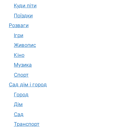
Куди піти
Поїздки
Розваги
Ігри
Живопис
Кіно
Музика
Спорт
Сад дім і город
Город
Дім
Сад
Транспорт