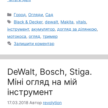
Категорії
Город
,
Огляди
,
Сад
Позначки
Black & Decker
,
dewalt
,
Makita
,
vitals
,
інструмент
,
акумулятор
,
догляд за ділянкою
,
мотокоса
,
огляд
,
тример
Залишити коментар
DeWalt, Bosch, Stiga.
Міні огляд на мій
інструмент
17.03.2018
Автор
revolytion