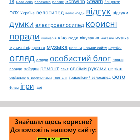
Steam
Schwinn
18
pentax
Епіцентр
Dead cells
panasonic
відгук
велосипед
ОЛХ
відгуки
Україна
велосипеди
корисні
думки
електровелосипед
поради
кіно
лікування
люди
музика
кулінарія
магазин
музыка
музичні відкриття
новини
новини сайту
ноутбук
огляд
особистий блог
плани
огляди
ремонт
своїми руками
серіал
поїздки
поради
сайт
фото
триколісний велосипед
серіальне
створено нами
торгівля
ігри
ідеї
фільм