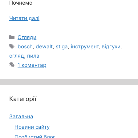
Почнемо
Читати далі
Категорії
Огляди
Позначки
bosch
,
dewalt
,
stiga
,
інструмент
,
відгуки
,
огляд
,
пила
1 коментар
Категорії
Загальна
Новини сайту
Особистий блог