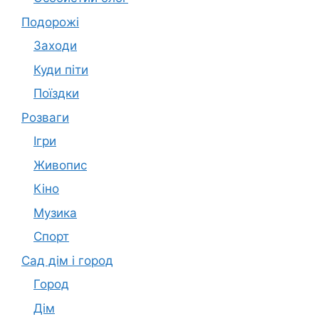
Подорожі
Заходи
Куди піти
Поїздки
Розваги
Ігри
Живопис
Кіно
Музика
Спорт
Сад дім і город
Город
Дім