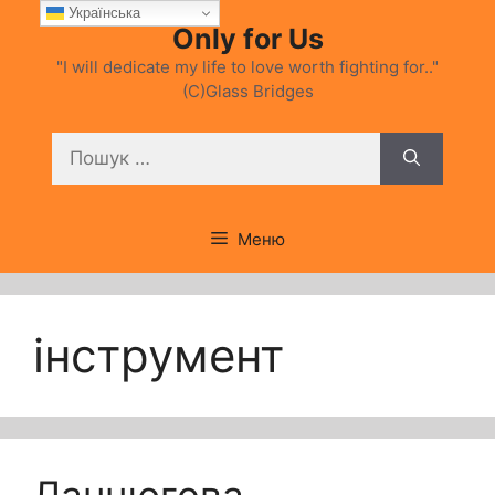
Перейти
Українська
Only for Us
до
вмісту
"I will dedicate my life to love worth fighting for.."
(C)Glass Bridges
Пошук:
Меню
інструмент
Ланцюгова