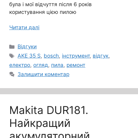
була і мої відчуття після 6 років
користування цією пилою
Читати далі
Категорії
Відгуки
Позначки
AKE 35 S
,
bosch
,
інструмент
,
відгук
,
електро
,
огляд
,
пила
,
ремонт
Залишити коментар
Makita DUR181.
Найкращий
акумуляторний