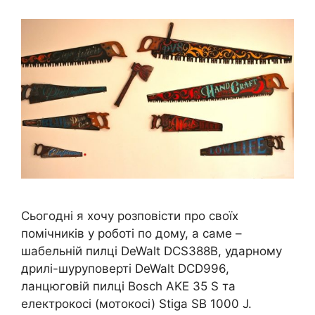
Сьогодні я хочу розповісти про своїх
помічників у роботі по дому, а саме –
шабельній пилці DeWalt DCS388B, ударному
дрилі-шуруповерті DeWalt DCD996,
ланцюговій пилці Bosch AKE 35 S та
електрокосі (мотокосі) Stiga SB 1000 J.