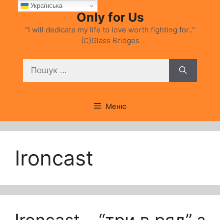
Перейти
Українська
Only for Us
до
вмісту
"I will dedicate my life to love worth fighting for.."
(C)Glass Bridges
Пошук:
Меню
Ironcast
Ironcast – “три в ряд” з