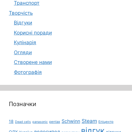
Транспорт
Творчість
Відгуки
Корисні поради
Кулінарія
Огляди
Створене нами
Фотографія
Позначки
Steam
Schwinn
18
pentax
Епіцентр
Dead cells
panasonic
відгук
велосипед
ОЛХ
відгуки