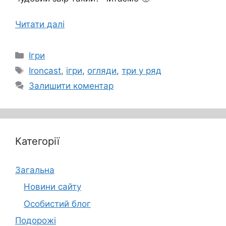
Читати далі
Категорії
Ігри
Позначки
Ironcast
,
ігри
,
огляди
,
три у ряд
Залишити коментар
Категорії
Загальна
Новини сайту
Особистий блог
Подорожі