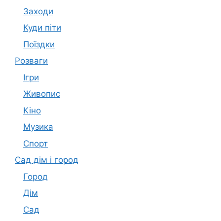
Заходи
Куди піти
Поїздки
Розваги
Ігри
Живопис
Кіно
Музика
Спорт
Сад дім і город
Город
Дім
Сад