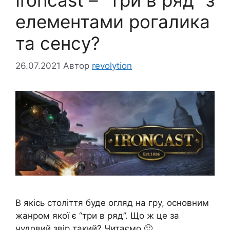
елементами рогалика
та сенсу?
26.07.2021
Автор
revolytion
В якісь століття буде огляд на гру, основним
жанром якої є “три в ряд”. Що ж це за
чудовий звір такий? Читаємо 🙂