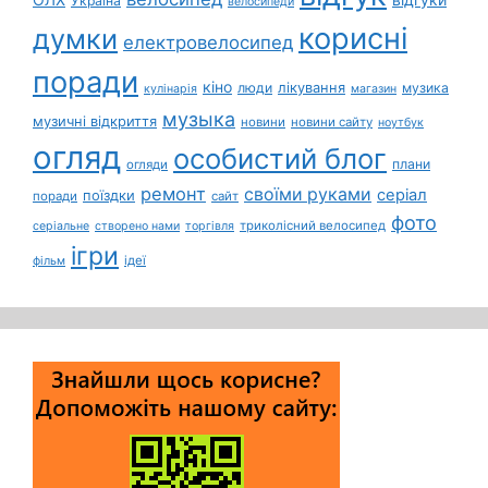
Україна
велосипеди
корисні
думки
електровелосипед
поради
кіно
лікування
люди
музика
кулінарія
магазин
музыка
музичні відкриття
новини
новини сайту
ноутбук
огляд
особистий блог
плани
огляди
ремонт
своїми руками
серіал
поїздки
поради
сайт
фото
триколісний велосипед
серіальне
створено нами
торгівля
ігри
ідеї
фільм