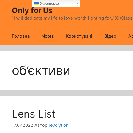
Перейти
Українська
Only for Us
до
вмісту
"I will dedicate my life to love worth fighting for.."(C)Glas
Головна
Notes
Користувачі
Відео
Ab
об’єктиви
Lens List
17.07.2022
Автор
revolytion