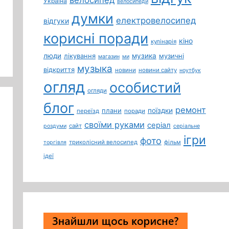
Україна
велосипеди
думки
електровелосипед
відгуки
корисні поради
кіно
кулінарія
люди
лікування
музика
музичні
магазин
ми
музыка
відкриття
новини
новини сайту
ноутбук
огляд
особистий
огляди
блог
ремонт
плани
поїздки
переїзд
поради
своїми руками
серіал
сайт
роздуми
серіальне
ігри
фото
триколісний велосипед
фільм
торгівля
ідеї