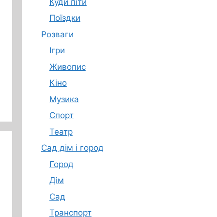
Куди піти
Поїздки
Розваги
Ігри
Живопис
Кіно
Музика
Спорт
Театр
Сад дім і город
Город
Дім
Сад
Транспорт