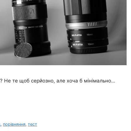
в? Не те щоб серйозно, але хоча б мінімально…
д
,
порівняння
,
тест