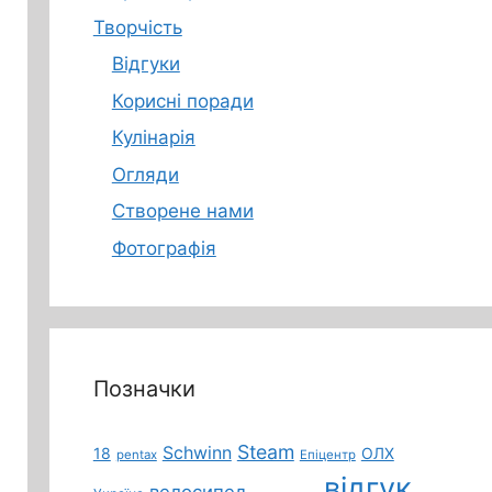
Творчість
Відгуки
Корисні поради
Кулінарія
Огляди
Створене нами
Фотографія
Позначки
Steam
Schwinn
18
ОЛХ
pentax
Епіцентр
відгук
велосипед