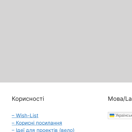
Корисності
Мова/La
– Wish-List
Українсь
– Корисні посилання
– Ідеї для проектів (вело)