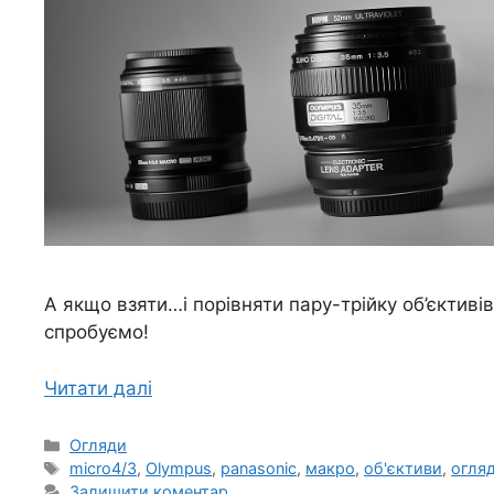
А якщо взяти…і порівняти пару-трійку об’єктиві
спробуємо!
Читати далі
Категорії
Огляди
Позначки
micro4/3
,
Olympus
,
panasonic
,
макро
,
об'єктиви
,
огля
Залишити коментар