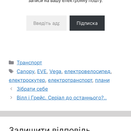
записи на вашу електронну пошту.
Введіть адресу електронної пошти…
Підписка
Категорії
Транспорт
Позначки
Canopy
,
EVE
,
Vega
,
електровелосипед
,
електроскутер
,
електротранспорт
,
плани
Зібрати себе
Вілл і Грейс. Серіал до останнього?..
Залишити відповідь