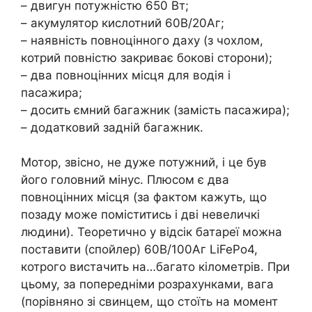
– двигун потужністю 650 Вт;
– акумулятор кислотний 60В/20Аг;
– наявність повноцінного даху (з чохлом,
котрий повністю закриває бокові сторони);
– два повноцінних місця для водія і
пасажира;
– досить ємний багажник (замість пасажира);
– додатковий задній багажник.
Мотор, звісно, не дуже потужний, і це був
його головний мінус. Плюсом є два
повноцінних місця (за фактом кажуть, що
позаду може поміститись і дві невеличкі
людини). Теоретично у відсік батареї можна
поставити (спойлер) 60В/100Аг LiFePo4,
котрого вистачить на…багато кілометрів. При
цьому, за попередніми розрахунками, вага
(порівняно зі свинцем, що стоїть на момент