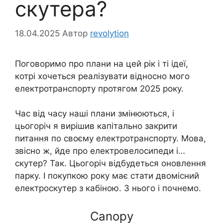
скутера?
18.04.2025
Автор
revolytion
Поговоримо про плани на цей рік і ті ідеї,
котрі хочеться реалізувати відносно мого
електротранспорту протягом 2025 року.
Час від часу наші плани змінюються, і
цьогоріч я вирішив капітально закрити
питання по своєму електротранспорту. Мова,
звісно ж, йде про електровелосипеди і…
скутер? Так. Цьогоріч відбудеться оновлення
парку. І покупкою року має стати двомісний
електроскутер з кабіною. З нього і почнемо.
Canopy