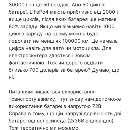
30000 грн це 50 поїздок. Або 50 циклів
батареї. LіFePo4 мають приблизно від 2000 і
вище циклів, після яких батарея ще матиме
80% заряду. Якщо ми візьмемо навіть 1000
циклів заряду, на цьому можна буде
подолати не менш як 100000 км. Це немала
цифра навіть для авто чи мотоцикла. Для
електроскутера здається і зовсім
фантастичною. Тож чи дорого віддати
близько 700 доларів за батарею? Думаю, що
ні.
Питанням лишається використання
транспорту взимку. І тут знову нам допоможе
використання батареї з напругою 72В.
Справа в тому, що цій напрузі дорівнюють дві
батареї від велосипеда (2х36В відповідно).
Тож теоретично ми можемо