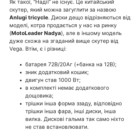
Як такої, “Надії” не існує. Це китайський
скутер, який можна загуглити за назвою
Anlugi tricycle
. Диски дещо відрізняються від
моделі, котра продається у нас на ринку
(
MotoLeader Nadya
), але в іншому модель
дуже схожа на згаданий вище скутер від
Vega. Втім, є і різниці:
батарея 72В/20Аг (+банка на 12В);
зник додатковий кошик;
двигун став 1000 Вт;
в комплекті немає додаткового
дощовика;
трішки інша форма ззаду, відповідно
трішки інша фара, інші диски, інша
вилка. Дискові гальма так само ніхто
не став встановлювати.