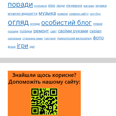
поради
кіно
лікування
люди
музика
кулінарія
магазин
музыка
музичні відкриття
новини
новини сайту
ноутбук
огляд
особистий блог
плани
огляди
ремонт
своїми руками
серіал
поїздки
поради
сайт
фото
триколісний велосипед
серіальне
створено нами
торгівля
ігри
ідеї
фільм