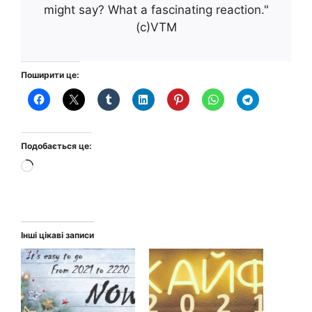
might say? What a fascinating reaction."
(с)VTM
Поширити це:
Подобається це:
Завантаження…
Інші цікаві записи