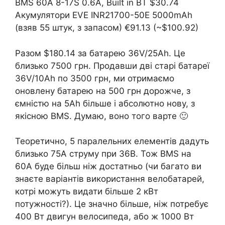
BMS 60A 8-17S 0.6A, Built in BT $30.74
Акумулятори EVE INR21700-50E 5000mAh
(взяв 55 штук, з запасом) €91.13 (~$100.92)
Разом $180.14 за батарею 36V/25Ah. Це
близько 7500 грн. Продавши дві старі батареї
36V/10Ah по 3500 грн, ми отримаємо
оновлену батарею на 500 грн дорожче, з
ємністю на 5Ah більше і абсолютно нову, з
якісною BMS. Думаю, воно того варте 🙂
Теоретично, 5 паралельних елементів дадуть
близько 75А струму при 36В. Тож BMS на
60А буде більш ніж достатньо (чи багато ви
знаєте варіантів використання велобатарей,
котрі можуть видати більше 2 кВт
потужності?). Це значно більше, ніж потребує
400 Вт двигун велосипеда, або ж 1000 Вт