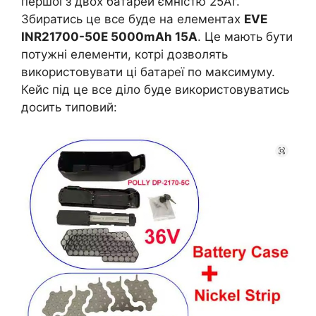
першої з двох батарей ємністю 25Аг.
Збиратись це все буде на елементах
EVE
INR21700-50E 5000mAh 15A
. Це мають бути
потужні елементи, котрі дозволять
використовувати ці батареї по максимуму.
Кейс під це все діло буде використовуватись
досить типовий: