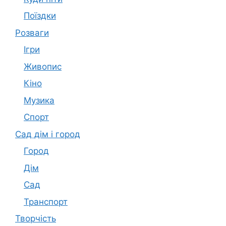
Поїздки
Розваги
Ігри
Живопис
Кіно
Музика
Спорт
Сад дім і город
Город
Дім
Сад
Транспорт
Творчість