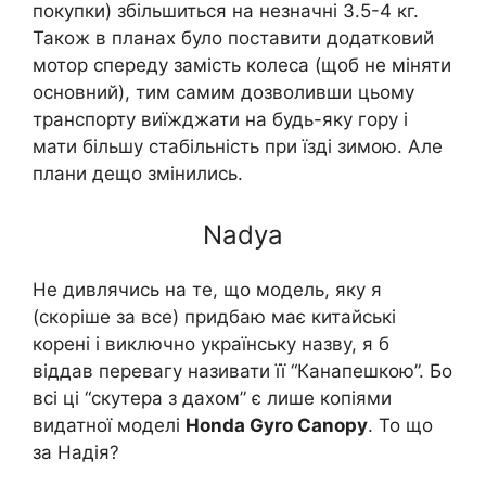
покупки) збільшиться на незначні 3.5-4 кг.
Також в планах було поставити додатковий
мотор спереду замість колеса (щоб не міняти
основний), тим самим дозволивши цьому
транспорту виїжджати на будь-яку гору і
мати більшу стабільність при їзді зимою. Але
плани дещо змінились.
Nadya
Не дивлячись на те, що модель, яку я
(скоріше за все) придбаю має китайські
корені і виключно українську назву, я б
віддав перевагу називати її “Канапешкою”. Бо
всі ці “скутера з дахом” є лише копіями
видатної моделі
Honda Gyro Canopy
. То що
за Надія?