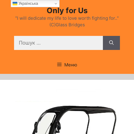
Перейти
Українська
Only for Us
до
вмісту
"I will dedicate my life to love worth fighting for.."
(C)Glass Bridges
Пошук:
Меню