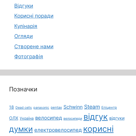
Відгуки
Корисні поради
Кулінарія
Огляди
Створене нами
Фотографія
Позначки
Steam
Schwinn
18
pentax
Епіцентр
Dead cells
panasonic
відгук
велосипед
ОЛХ
відгуки
Україна
велосипеди
корисні
думки
електровелосипед