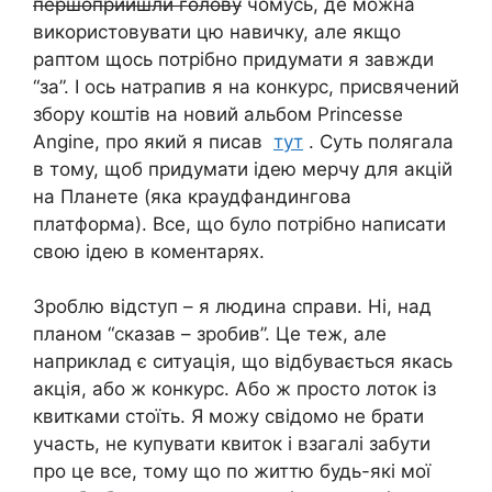
першоприйшли голову
чомусь, де можна
використовувати цю навичку, але якщо
раптом щось потрібно придумати я завжди
“за”. І ось натрапив я на конкурс, присвячений
збору коштів на новий альбом Princesse
Angine, про який я писав
тут
. Суть полягала
в тому, щоб придумати ідею мерчу для акцій
на Планете (яка краудфандингова
платформа). Все, що було потрібно написати
свою ідею в коментарях.
Зроблю відступ – я людина справи. Ні, над
планом “сказав – зробив”. Це теж, але
наприклад є ситуація, що відбувається якась
акція, або ж конкурс. Або ж просто лоток із
квитками стоїть. Я можу свідомо не брати
участь, не купувати квиток і взагалі забути
про це все, тому що по життю будь-які мої