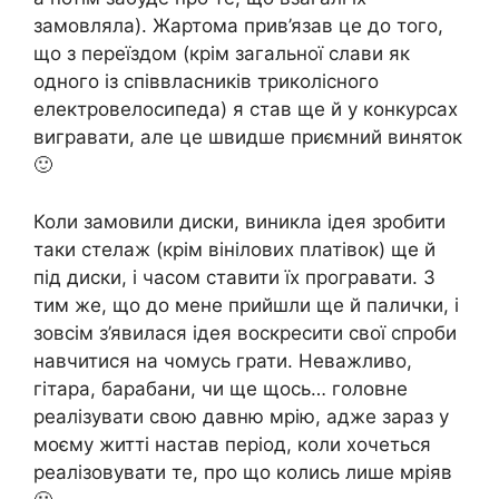
замовляла). Жартома прив’язав це до того,
що з переїздом (крім загальної слави як
одного із співвласників триколісного
електровелосипеда) я став ще й у конкурсах
вигравати, але це швидше приємний виняток
🙂
Коли замовили диски, виникла ідея зробити
таки стелаж (крім вінілових платівок) ще й
під диски, і часом ставити їх програвати. З
тим же, що до мене прийшли ще й палички, і
зовсім з’явилася ідея воскресити свої спроби
навчитися на чомусь грати. Неважливо,
гітара, барабани, чи ще щось… головне
реалізувати свою давню мрію, адже зараз у
моєму житті настав період, коли хочеться
реалізовувати те, про що колись лише мріяв