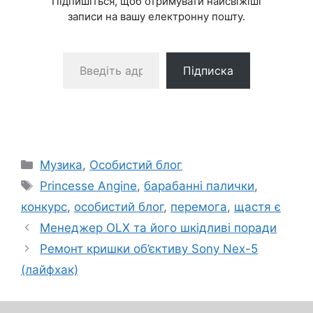
Підпишіться, щоб отримувати найсвіжіші
записи на вашу електронну пошту.
Введіть адресу електронної пошти…
Підписка
Категорії
Музика
,
Особистий блог
Позначки
Princesse Angine
,
барабанні палички
,
конкурс
,
особистий блог
,
перемога
,
щастя є
Менеджер OLX та його шкідливі поради
Ремонт кришки об’єктиву Sony Nex-5
(лайфхак)