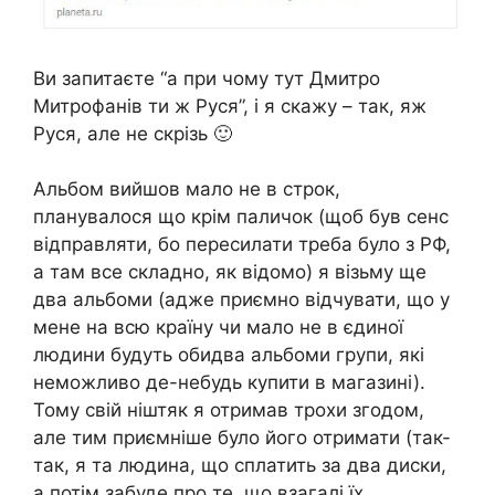
Ви запитаєте “а при чому тут Дмитро
Митрофанів ти ж Руся”, і я скажу – так, яж
Руся, але не скрізь 🙂
Альбом вийшов мало не в строк,
планувалося що крім паличок (щоб був сенс
відправляти, бо пересилати треба було з РФ,
а там все складно, як відомо) я візьму ще
два альбоми (адже приємно відчувати, що у
мене на всю країну чи мало не в єдиної
людини будуть обидва альбоми групи, які
неможливо де-небудь купити в магазині).
Тому свій ніштяк я отримав трохи згодом,
але тим приємніше було його отримати (так-
так, я та людина, що сплатить за два диски,
а потім забуде про те, що взагалі їх