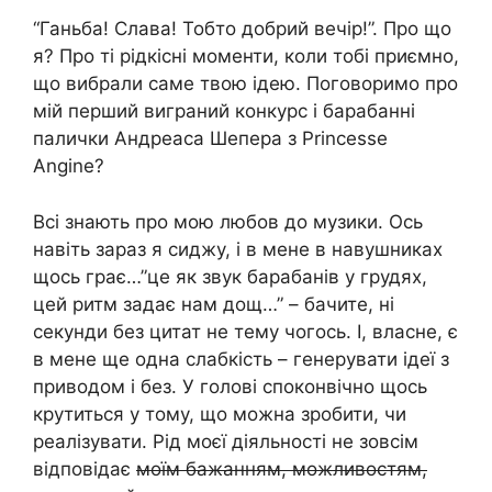
“Ганьба! Слава! Тобто добрий вечір!”. Про що
я? Про ті рідкісні моменти, коли тобі приємно,
що вибрали саме твою ідею. Поговоримо про
мій перший виграний конкурс і барабанні
палички Андреаса Шепера з Princesse
Angine?
Всі знають про мою любов до музики. Ось
навіть зараз я сиджу, і в мене в навушниках
щось грає…”це як звук барабанів у грудях,
цей ритм задає нам дощ…” – бачите, ні
секунди без цитат не тему чогось. І, власне, є
в мене ще одна слабкість – генерувати ідеї з
приводом і без. У голові споконвічно щось
крутиться у тому, що можна зробити, чи
реалізувати. Рід моєї діяльності не зовсім
відповідає
моїм бажанням, можливостям,