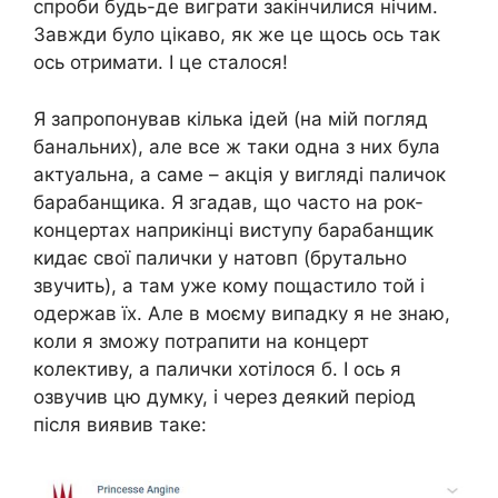
спроби будь-де виграти закінчилися нічим.
Завжди було цікаво, як же це щось ось так
ось отримати. І це сталося!
Я запропонував кілька ідей (на мій погляд
банальних), але все ж таки одна з них була
актуальна, а саме – акція у вигляді паличок
барабанщика. Я згадав, що часто на рок-
концертах наприкінці виступу барабанщик
кидає свої палички у натовп (брутально
звучить), а там уже кому пощастило той і
одержав їх. Але в моєму випадку я не знаю,
коли я зможу потрапити на концерт
колективу, а палички хотілося б. І ось я
озвучив цю думку, і через деякий період
після виявив таке: