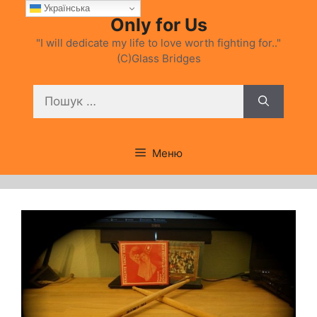
Перейти
Українська
Only for Us
до
вмісту
"I will dedicate my life to love worth fighting for.."
(C)Glass Bridges
Пошук:
Меню