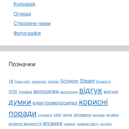
Кулінарія
Огляди
Створене нами
Фотографія
Позначки
Steam
Schwinn
18
pentax
Епіцентр
Dead cells
panasonic
відгук
велосипед
ОЛХ
відгуки
Україна
велосипеди
корисні
думки
електровелосипед
поради
кіно
лікування
люди
музика
кулінарія
магазин
музыка
музичні відкриття
новини
новини сайту
ноутбук