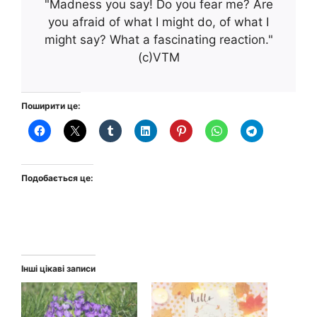
"Madness you say! Do you fear me? Are
you afraid of what I might do, of what I
might say? What a fascinating reaction."
(с)VTM
Поширити це:
Подобається це:
Інші цікаві записи