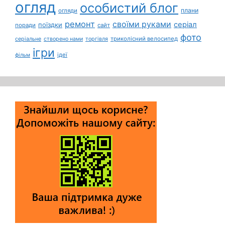
огляд
особистий блог
плани
огляди
ремонт
своїми руками
серіал
поїздки
поради
сайт
фото
триколісний велосипед
серіальне
створено нами
торгівля
ігри
ідеї
фільм