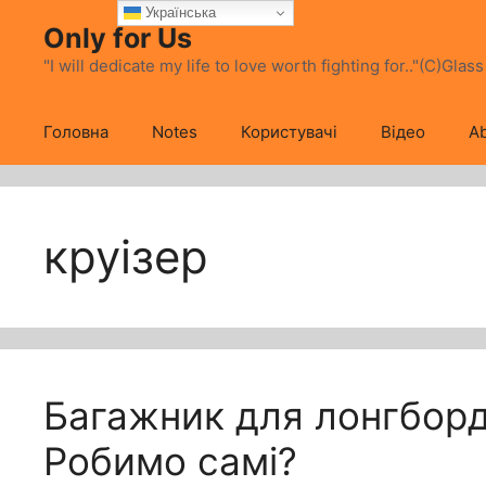
Перейти
Українська
Only for Us
до
вмісту
"I will dedicate my life to love worth fighting for.."(C)Glas
Головна
Notes
Користувачі
Відео
Ab
круізер
Багажник для лонгборд
Робимо самі?