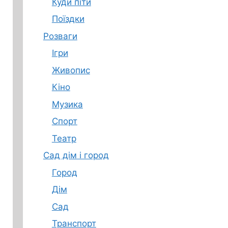
Куди піти
Поїздки
Розваги
Ігри
Живопис
Кіно
Музика
Спорт
Театр
Сад дім і город
Город
Дім
Сад
Транспорт