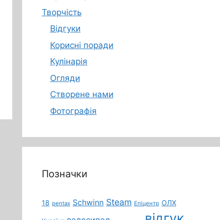
Творчість
Відгуки
Корисні поради
Кулінарія
Огляди
Створене нами
Фотографія
Позначки
Steam
Schwinn
18
ОЛХ
pentax
Епіцентр
відгук
велосипед