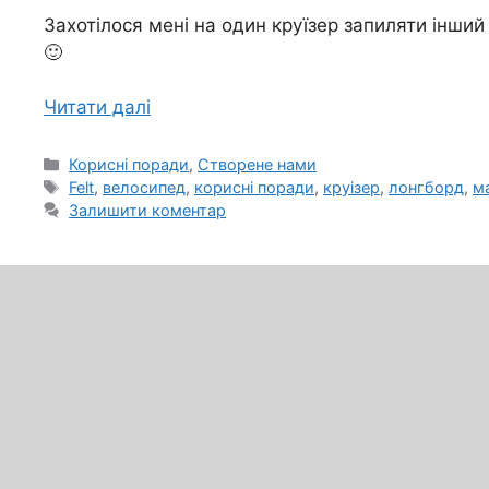
Захотілося мені на один круїзер запиляти інший
🙂
Читати далі
Категорії
Корисні поради
,
Створене нами
Позначки
Felt
,
велосипед
,
корисні поради
,
круізер
,
лонгборд
,
м
Залишити коментар