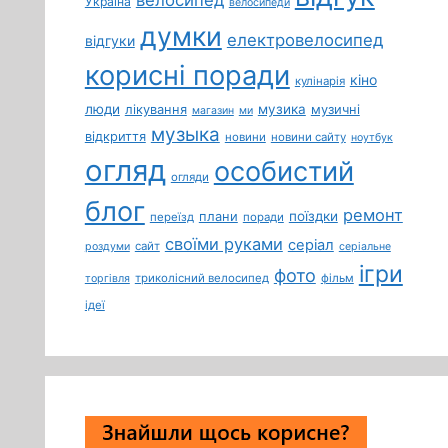
Україна
велосипеди
думки
електровелосипед
відгуки
корисні поради
кіно
кулінарія
люди
лікування
музика
музичні
магазин
ми
музыка
відкриття
новини
новини сайту
ноутбук
огляд
особистий
огляди
блог
ремонт
плани
поїздки
переїзд
поради
своїми руками
серіал
сайт
роздуми
серіальне
ігри
фото
триколісний велосипед
фільм
торгівля
ідеї