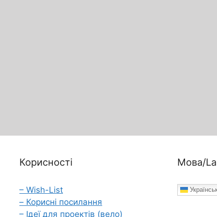
Корисності
Мова/La
– Wish-List
Українсь
– Корисні посилання
– Ідеї для проектів (вело)