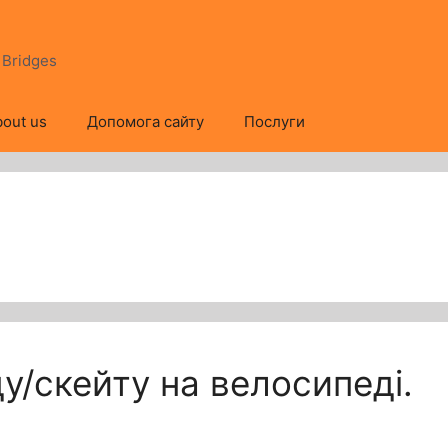
s Bridges
out us
Допомога сайту
Послуги
у/скейту на велосипеді.