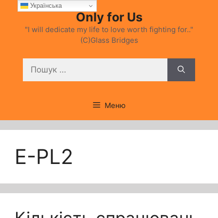
Перейти
Українська
Only for Us
до
вмісту
"I will dedicate my life to love worth fighting for.."
(C)Glass Bridges
Пошук:
Меню
E-PL2
Кількість спрацювань