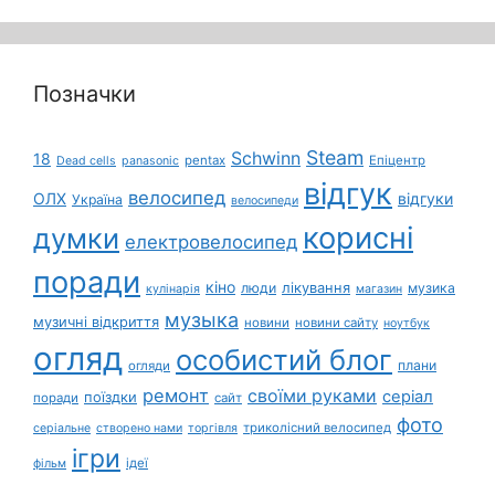
Позначки
Steam
Schwinn
18
pentax
Епіцентр
Dead cells
panasonic
відгук
велосипед
ОЛХ
відгуки
Україна
велосипеди
корисні
думки
електровелосипед
поради
кіно
лікування
люди
музика
кулінарія
магазин
музыка
музичні відкриття
новини
новини сайту
ноутбук
огляд
особистий блог
плани
огляди
ремонт
своїми руками
серіал
поїздки
поради
сайт
фото
триколісний велосипед
серіальне
створено нами
торгівля
ігри
ідеї
фільм