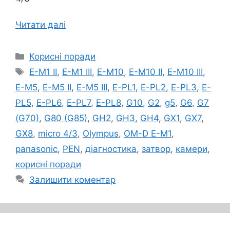
Читати далі
Категорії
Корисні поради
Позначки
E-M1 II
,
E-M1 III
,
E-M10
,
E-M10 II
,
E-M10 III
,
E-M5
,
E-M5 II
,
E-M5 III
,
E-PL1
,
E-PL2
,
E-PL3
,
E-
PL5
,
E-PL6
,
E-PL7
,
E-PL8
,
G10
,
G2
,
g5
,
G6
,
G7
(G70)
,
G80 (G85)
,
GH2
,
GH3
,
GH4
,
GX1
,
GX7
,
GX8
,
micro 4/3
,
Olympus
,
OM-D E-M1
,
panasonic
,
PEN
,
діагностика
,
затвор
,
камери
,
корисні поради
Залишити коментар