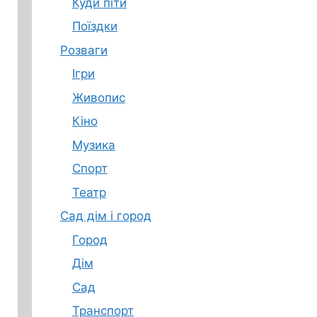
Куди піти
Поїздки
Розваги
Ігри
Живопис
Кіно
Музика
Спорт
Театр
Сад дім і город
Город
Дім
Сад
Транспорт