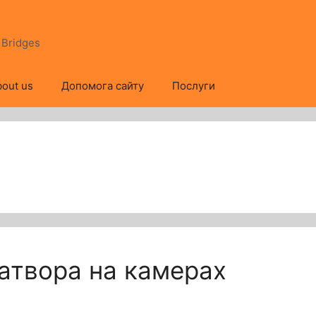
s Bridges
out us
Допомога сайту
Послуги
затвора на камерах