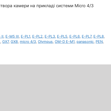
атвора камери на прикладі системи Micro 4/3
II
,
E-M5 III
,
E-PL1
,
E-PL2
,
E-PL3
,
E-PL5
,
E-PL6
,
E-PL7
,
E-PL8
,
1
,
GX7
,
GX8
,
micro 4/3
,
Olympus
,
OM-D E-M1
,
panasonic
,
PEN
,