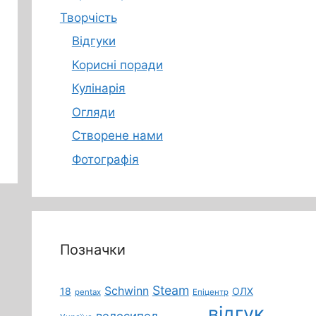
Творчість
Відгуки
Корисні поради
Кулінарія
Огляди
Створене нами
Фотографія
Позначки
Steam
Schwinn
18
ОЛХ
pentax
Епіцентр
відгук
велосипед