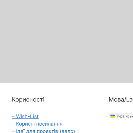
Корисності
Мова/La
– Wish-List
Українсь
– Корисні посилання
– Ідеї для проектів (вело)