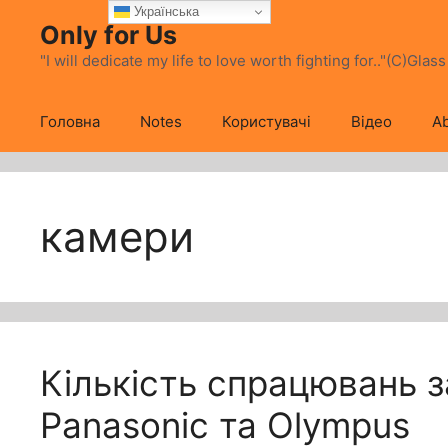
Перейти
Українська
Only for Us
до
вмісту
"I will dedicate my life to love worth fighting for.."(C)Glas
Головна
Notes
Користувачі
Відео
Ab
камери
Кількість спрацювань 
Panasonic та Olympus