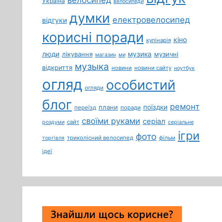
Україна
велосипеди
думки
електровелосипед
відгуки
корисні поради
кіно
кулінарія
люди
лікування
музика
музичні
магазин
ми
музыка
відкриття
новини
новини сайту
ноутбук
огляд
особистий
огляди
блог
ремонт
плани
поїздки
переїзд
поради
своїми руками
серіал
сайт
роздуми
серіальне
ігри
фото
триколісний велосипед
фільм
торгівля
ідеї