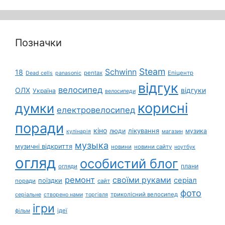
Позначки
Steam
Schwinn
18
pentax
Епіцентр
Dead cells
panasonic
відгук
велосипед
ОЛХ
відгуки
Україна
велосипеди
корисні
думки
електровелосипед
поради
кіно
лікування
люди
музика
кулінарія
магазин
музыка
музичні відкриття
новини
новини сайту
ноутбук
огляд
особистий блог
плани
огляди
ремонт
своїми руками
серіал
поїздки
поради
сайт
фото
триколісний велосипед
серіальне
створено нами
торгівля
ігри
ідеї
фільм