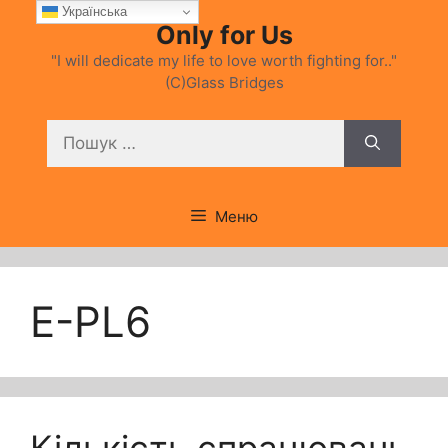
Перейти
Українська
Only for Us
до
вмісту
"I will dedicate my life to love worth fighting for.."
(C)Glass Bridges
Пошук:
Меню
E-PL6
Кількість спрацювань