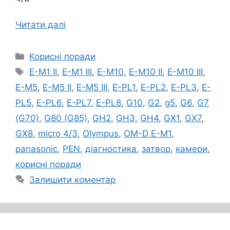
Читати далі
Категорії
Корисні поради
Позначки
E-M1 II
,
E-M1 III
,
E-M10
,
E-M10 II
,
E-M10 III
,
E-M5
,
E-M5 II
,
E-M5 III
,
E-PL1
,
E-PL2
,
E-PL3
,
E-
PL5
,
E-PL6
,
E-PL7
,
E-PL8
,
G10
,
G2
,
g5
,
G6
,
G7
(G70)
,
G80 (G85)
,
GH2
,
GH3
,
GH4
,
GX1
,
GX7
,
GX8
,
micro 4/3
,
Olympus
,
OM-D E-M1
,
panasonic
,
PEN
,
діагностика
,
затвор
,
камери
,
корисні поради
Залишити коментар