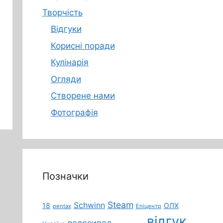
Творчість
Відгуки
Корисні поради
Кулінарія
Огляди
Створене нами
Фотографія
Позначки
Steam
Schwinn
18
ОЛХ
pentax
Епіцентр
відгук
велосипед