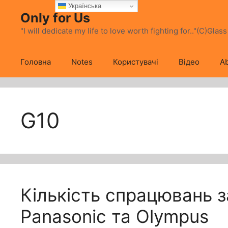
Перейти
Українська
Only for Us
до
вмісту
"I will dedicate my life to love worth fighting for.."(C)Glas
Головна
Notes
Користувачі
Відео
Ab
G10
Кількість спрацювань 
Panasonic та Olympus