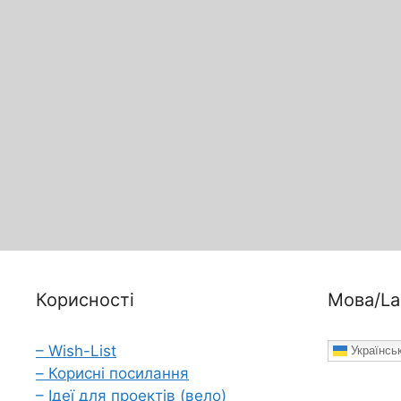
Корисності
Мова/La
– Wish-List
Українсь
– Корисні посилання
– Ідеї для проектів (вело)