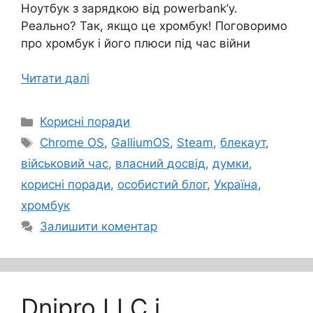
Ноутбук з зарядкою від powerbank’у.
Реально? Так, якщо це хромбук! Поговоримо
про хромбук і його плюси під час війни
Читати далі
Категорії
Корисні поради
Позначки
Chrome OS
,
GalliumOS
,
Steam
,
блекаут
,
військовий час
,
власний досвід
,
думки
,
корисні поради
,
особистий блог
,
Україна
,
хромбук
Залишити коментар
Dnipro LLC і