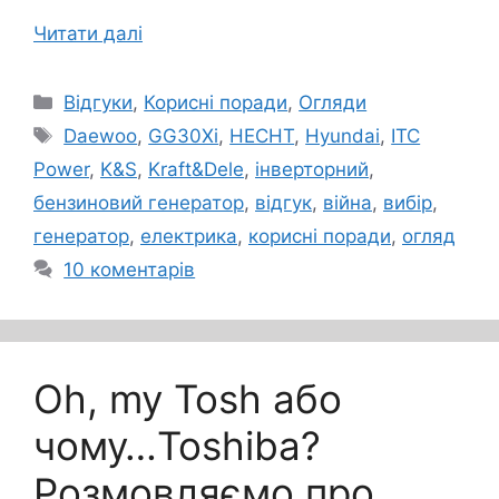
Читати далі
Категорії
Відгуки
,
Корисні поради
,
Огляди
Позначки
Daewoo
,
GG30Xi
,
HECHT
,
Hyundai
,
ITC
Power
,
K&S
,
Kraft&Dele
,
інверторний
,
бензиновий генератор
,
відгук
,
війна
,
вибір
,
генератор
,
електрика
,
корисні поради
,
огляд
10 коментарів
Oh, my Tosh або
чому…Toshiba?
Розмовляємо про