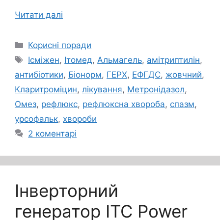
Читати далі
Категорії
Корисні поради
Позначки
Ісміжен
,
Ітомед
,
Альмагель
,
амітриптилін
,
антибіотики
,
Біонорм
,
ГЕРХ
,
ЕФГДС
,
жовчний
,
Кларитроміцин
,
лікування
,
Метронідазол
,
Омез
,
рефлюкс
,
рефлюксна хвороба
,
спазм
,
урсофальк
,
хвороби
2 коментарі
Інверторний
генератор ITC Power