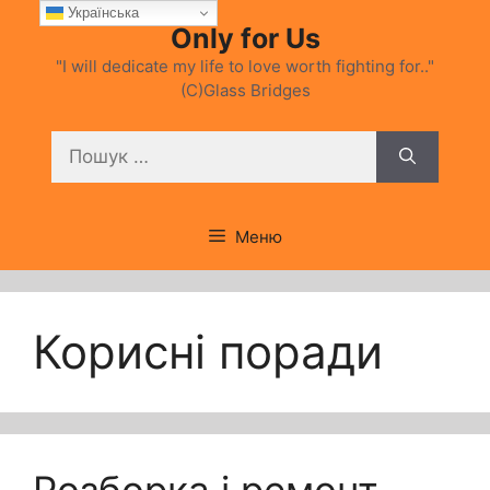
Перейти
Українська
Only for Us
до
вмісту
"I will dedicate my life to love worth fighting for.."
(C)Glass Bridges
Пошук:
Меню
Корисні поради
Розборка і ремонт