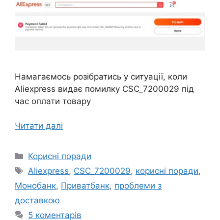
Намагаємось розібратись у ситуації, коли
Aliexpress видає помилку CSC_7200029 під
час оплати товару
Читати далі
Категорії
Корисні поради
Позначки
Aliexpress
,
CSC_7200029
,
корисні поради
,
Монобанк
,
Приватбанк
,
проблеми з
доставкою
5 коментарів