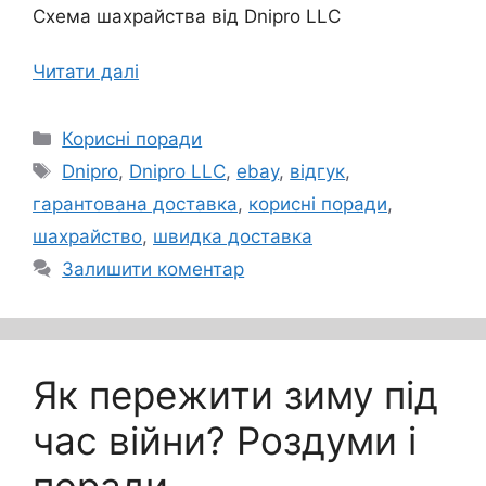
Схема шахрайства від Dnipro LLC
Читати далі
Категорії
Корисні поради
Позначки
Dnipro
,
Dnipro LLC
,
ebay
,
відгук
,
гарантована доставка
,
корисні поради
,
шахрайство
,
швидка доставка
Залишити коментар
Як пережити зиму під
час війни? Роздуми і
поради