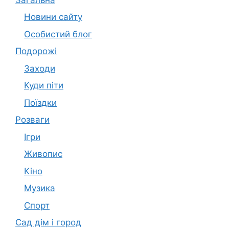
Новини сайту
Особистий блог
Подорожі
Заходи
Куди піти
Поїздки
Розваги
Ігри
Живопис
Кіно
Музика
Спорт
Сад дім і город