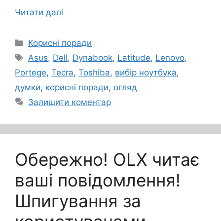
Читати далі
Категорії
Корисні поради
Позначки
Asus
,
Dell
,
Dynabook
,
Latitude
,
Lenovo
,
Portege
,
Tecra
,
Toshiba
,
вибір ноутбука
,
думки
,
корисні поради
,
огляд
Залишити коментар
Обережно! OLX читає
ваші повідомлення!
Шпигування за