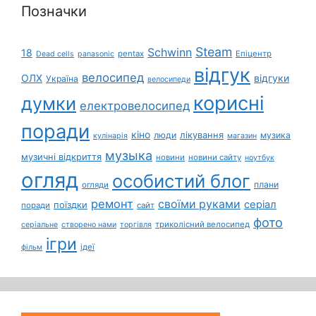
Позначки
Steam
Schwinn
18
pentax
Епіцентр
Dead cells
panasonic
відгук
велосипед
ОЛХ
відгуки
Україна
велосипеди
корисні
думки
електровелосипед
поради
кіно
лікування
люди
музика
кулінарія
магазин
музыка
музичні відкриття
новини
новини сайту
ноутбук
огляд
особистий блог
плани
огляди
ремонт
своїми руками
серіал
поїздки
поради
сайт
фото
триколісний велосипед
серіальне
створено нами
торгівля
ігри
ідеї
фільм