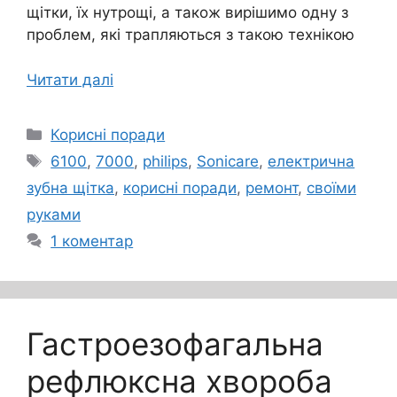
щітки, їх нутрощі, а також вирішимо одну з
проблем, які трапляються з такою технікою
Читати далі
Категорії
Корисні поради
Позначки
6100
,
7000
,
philips
,
Sonicare
,
електрична
зубна щітка
,
корисні поради
,
ремонт
,
своїми
руками
1 коментар
Гастроезофагальна
рефлюксна хвороба